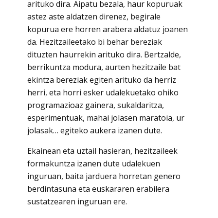
arituko dira. Aipatu bezala, haur kopuruak
astez aste aldatzen direnez, begirale
kopurua ere horren arabera aldatuz joanen
da. Hezitzaileetako bi behar bereziak
dituzten haurrekin arituko dira. Bertzalde,
berrikuntza modura, aurten hezitzaile bat
ekintza bereziak egiten arituko da herriz
herri, eta horri esker udalekuetako ohiko
programazioaz gainera, sukaldaritza,
esperimentuak, mahai jolasen maratoia, ur
jolasak… egiteko aukera izanen dute.
Ekainean eta uztail hasieran, hezitzaileek
formakuntza izanen dute udalekuen
inguruan, baita jarduera horretan genero
berdintasuna eta euskararen erabilera
sustatzearen inguruan ere.