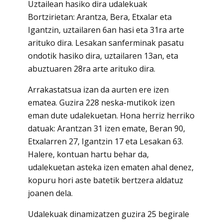
Uztailean hasiko dira udalekuak
Bortzirietan: Arantza, Bera, Etxalar eta
Igantzin, uztailaren 6an hasi eta 31ra arte
arituko dira. Lesakan sanferminak pasatu
ondotik hasiko dira, uztailaren 13an, eta
abuztuaren 28ra arte arituko dira.
Arrakastatsua izan da aurten ere izen
ematea. Guzira 228 neska-mutikok izen
eman dute udalekuetan. Hona herriz herriko
datuak: Arantzan 31 izen emate, Beran 90,
Etxalarren 27, Igantzin 17 eta Lesakan 63.
Halere, kontuan hartu behar da,
udalekuetan asteka izen ematen ahal denez,
kopuru hori aste batetik bertzera aldatuz
joanen dela.
Udalekuak dinamizatzen guzira 25 begirale