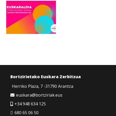
Bortzirietako Euskara Zerbitzua
Herriko Plaza, 7 -31790 Arantza
euskara@bortziriak.eus
+34 948 634 125
680 65 06 50