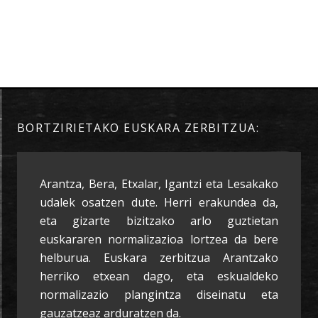
BORTZIRIETAKO EUSKARA ZERBITZUA:
Arantza, Bera, Etxalar, Igantzi eta Lesakako
udalek osatzen dute. Herri erakundea da,
eta gizarte bizitzako arlo guztietan
euskararen normalizazioa lortzea da bere
helburua. Euskara zerbitzua Arantzako
herriko etxean dago, eta eskualdeko
normalizazio plangintza diseinatu eta
gauzatzeaz arduratzen da.