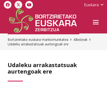
Euskara
Bortzirietako euskara mankomunitatea
Albisteak
Udaleku arrakastatsuak aurtengoak ere
Udaleku arrakastatsuak
aurtengoak ere