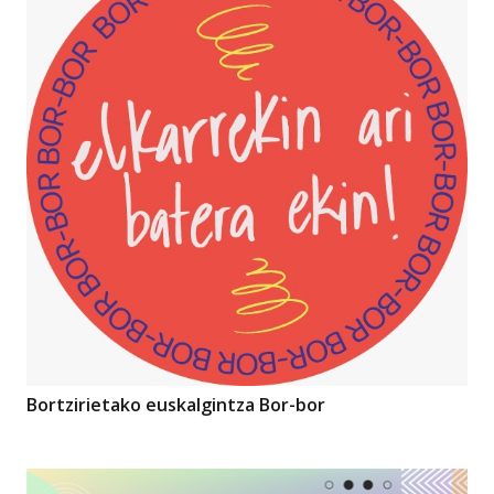
Bortzirietako euskalgintza Bor-bor