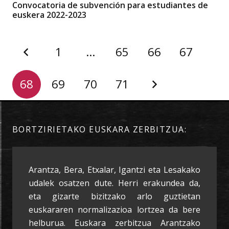
Convocatoria de subvención para estudiantes de
euskera 2022-2023
1
…
65
66
67
68
69
70
71
BORTZIRIETAKO EUSKARA ZERBITZUA:
Arantza, Bera, Etxalar, Igantzi eta Lesakako
udalek osatzen dute. Herri erakundea da,
eta gizarte bizitzako arlo guztietan
euskararen normalizazioa lortzea da bere
helburua. Euskara zerbitzua Arantzako