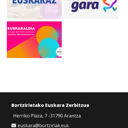
Bortzirietako Euskara Zerbitzua
Herriko Plaza, 7 -31790 Arantza
euskara@bortziriak.eus