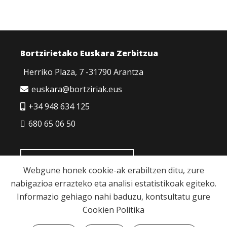
Bortzirietako Euskara Zerbitzua
Herriko Plaza, 7 -31790 Arantza
euskara@bortziriak.eus
+34 948 634 125
680 65 06 50
HARREMANETARAKO
Webgune honek cookie-ak erabiltzen ditu, zure
nabigazioa errazteko eta analisi estatistikoak egiteko.
Informazio gehiago nahi baduzu, kontsultatu gure
Cookien Politika