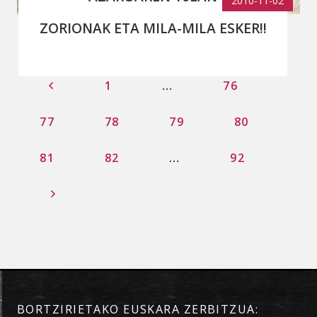
2010-11-02
SOLASLAGUNEN AURKEZPENA
ZORIONAK ETA MILA-MILA ESKER!!
BERAN
1
…
76
77
78
79
80
81
82
…
92
BORTZIRIETAKO EUSKARA ZERBITZUA: