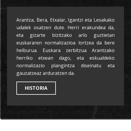
Arantza, Bera, Etxalar, Igantzi eta Lesakako
udalek osatzen dute. Herri erakundea da,
eta gizarte bizitzako arlo guztietan
euskararen normalizazioa lortzea da bere
helburua. Euskara zerbitzua Arantzako
herriko etxean dago, eta eskualdeko
normalizazio plangintza diseinatu eta
gauzatzeaz arduratzen da.
HISTORIA