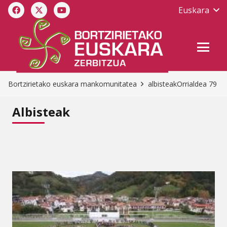
Euskara
Bortzirietako euskara mankomunitatea
albisteak
Orrialdea 79
Albisteak