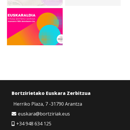
Bortzirietako Euskara Zerbitzua
Herriko Plaza, 7 -31790 Arantza
euskara@bortziriak.eus
+34 948 634 125