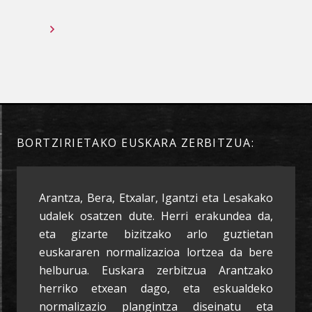
BORTZIRIETAKO EUSKARA ZERBITZUA:
Arantza, Bera, Etxalar, Igantzi eta Lesakako
udalek osatzen dute. Herri erakundea da,
eta gizarte bizitzako arlo guztietan
euskararen normalizazioa lortzea da bere
helburua. Euskara zerbitzua Arantzako
herriko etxean dago, eta eskualdeko
normalizazio plangintza diseinatu eta