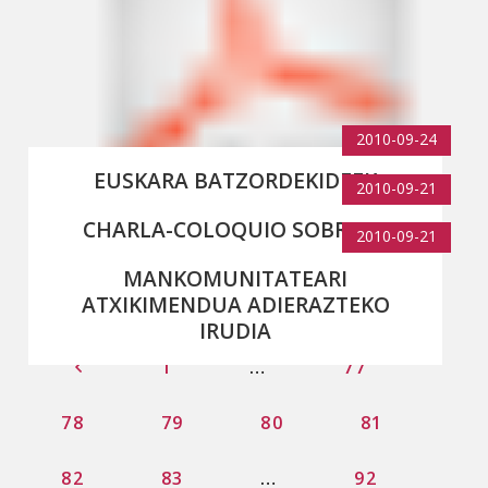
2010-09-24
EUSKARA BATZORDEKIDEEK
2010-09-21
MANKOMUNITATEAREN EGUNA
CHARLA-COLOQUIO SOBRE EL
AURKEZTU DUTE
2010-09-21
APRENDIZAJE DEL EUSKARA
MANKOMUNITATEARI
ATXIKIMENDUA ADIERAZTEKO
IRUDIA
1
…
77
78
79
80
81
82
83
…
92