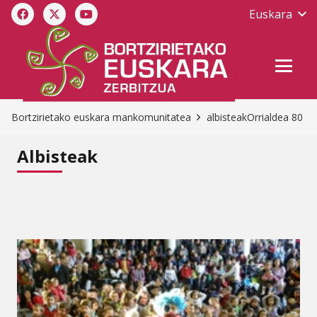
Euskara
Bortzirietako euskara mankomunitatea
albisteak
Orrialdea 80
Albisteak