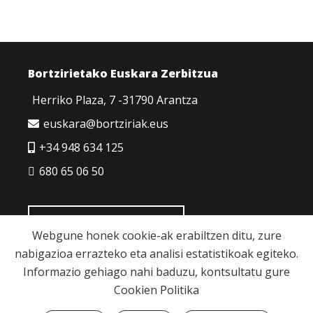
Bortzirietako Euskara Zerbitzua
Herriko Plaza, 7 -31790 Arantza
euskara@bortziriak.eus
+34 948 634 125
680 65 06 50
HARREMANETARAKO
Webgune honek cookie-ak erabiltzen ditu, zure
nabigazioa errazteko eta analisi estatistikoak egiteko.
Informazio gehiago nahi baduzu, kontsultatu gure
Cookien Politika