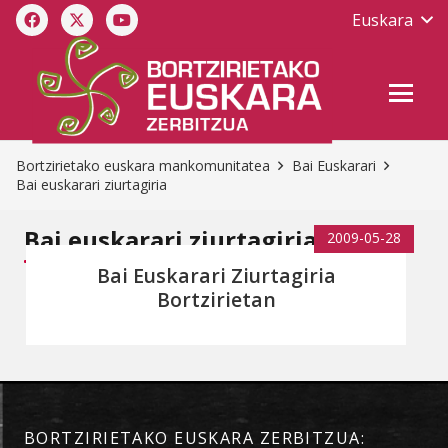
Euskara
Bortzirietako euskara mankomunitatea
Bai Euskarari
Bai euskarari ziurtagiria
Bai euskarari ziurtagiria
2009-05-28
Bai Euskarari Ziurtagiria
Bortzirietan
BORTZIRIETAKO EUSKARA ZERBITZUA: