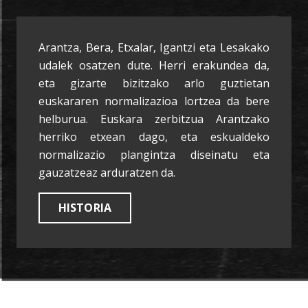
Arantza, Bera, Etxalar, Igantzi eta Lesakako
udalek osatzen dute. Herri erakundea da,
eta gizarte bizitzako arlo guztietan
euskararen normalizazioa lortzea da bere
helburua. Euskara zerbitzua Arantzako
herriko etxean dago, eta eskualdeko
normalizazio plangintza diseinatu eta
gauzatzeaz arduratzen da.
HISTORIA