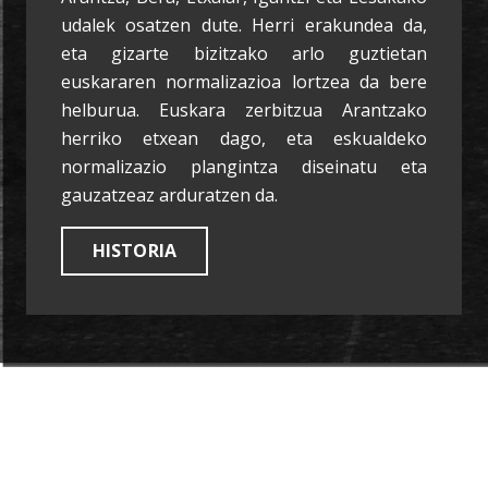
udalek osatzen dute. Herri erakundea da,
eta gizarte bizitzako arlo guztietan
euskararen normalizazioa lortzea da bere
helburua. Euskara zerbitzua Arantzako
herriko etxean dago, eta eskualdeko
normalizazio plangintza diseinatu eta
gauzatzeaz arduratzen da.
HISTORIA