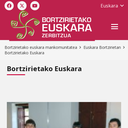
Euskara
Bortzirietako euskara mankomunitatea
Euskara Bortzirietan
Bortzirietako Euskara
Bortzirietako Euskara