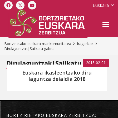
Euskara
Bortzirietako euskara mankomunitatea
Iragarkiak
Dirulaguntzak|Sailkatu gabea
Dirulaguntzak|Sailkatu gabea
2018-02-01
Euskara ikasleentzako diru
laguntza deialdia 2018
BORTZIRIETAKO EUSKARA ZERBITZUA: