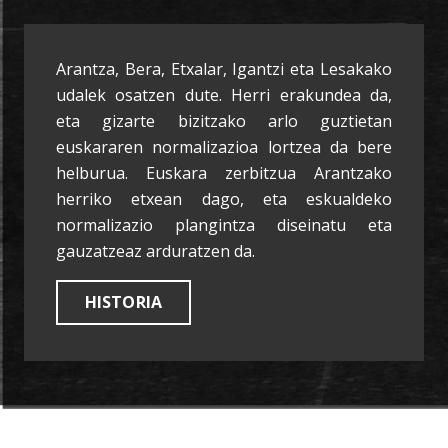
Arantza, Bera, Etxalar, Igantzi eta Lesakako
udalek osatzen dute. Herri erakundea da,
eta gizarte bizitzako arlo guztietan
euskararen normalizazioa lortzea da bere
helburua. Euskara zerbitzua Arantzako
herriko etxean dago, eta eskualdeko
normalizazio plangintza diseinatu eta
gauzatzeaz arduratzen da.
HISTORIA