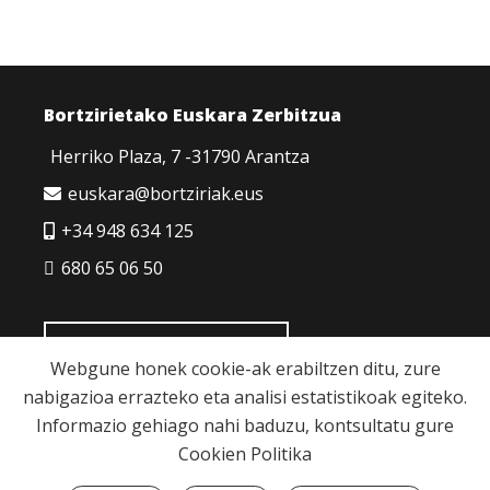
Bortzirietako Euskara Zerbitzua
Herriko Plaza, 7 -31790 Arantza
euskara@bortziriak.eus
+34 948 634 125
680 65 06 50
HARREMANETARAKO
Webgune honek cookie-ak erabiltzen ditu, zure
nabigazioa errazteko eta analisi estatistikoak egiteko.
Informazio gehiago nahi baduzu, kontsultatu gure
Cookien Politika