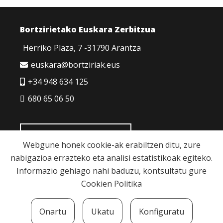
Bortzirietako Euskara Zerbitzua
Herriko Plaza, 7 -31790 Arantza
euskara@bortziriak.eus
+34 948 634 125
680 65 06 50
HARREMANETARAKO
Webgune honek cookie-ak erabiltzen ditu, zure
nabigazioa errazteko eta analisi estatistikoak egiteko.
Informazio gehiago nahi baduzu, kontsultatu gure
Cookien Politika
Cookie politika
|
Pribatutasun politika
|
Lege
Onartu
Ukatu
Konfiguratu
oharra