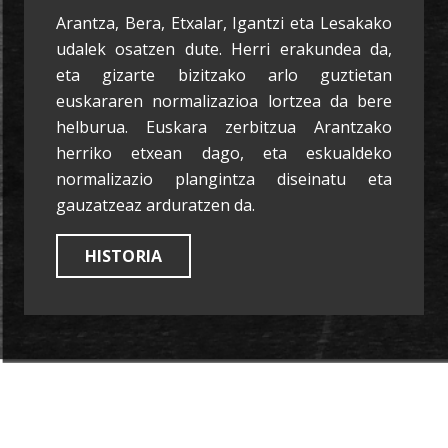
Arantza, Bera, Etxalar, Igantzi eta Lesakako
udalek osatzen dute. Herri erakundea da,
eta gizarte bizitzako arlo guztietan
euskararen normalizazioa lortzea da bere
helburua. Euskara zerbitzua Arantzako
herriko etxean dago, eta eskualdeko
normalizazio plangintza diseinatu eta
gauzatzeaz arduratzen da.
HISTORIA