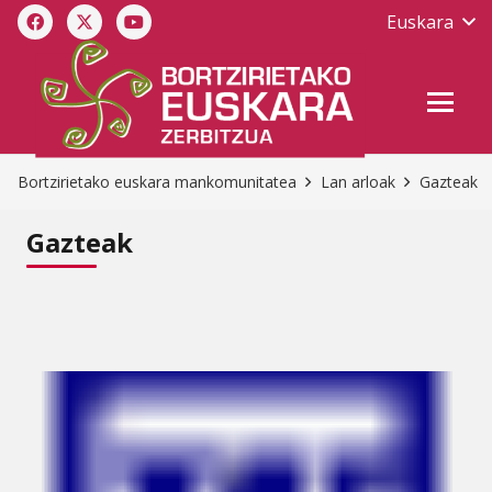
Euskara
Bortzirietako euskara mankomunitatea
Lan arloak
Gazteak
Gazteak