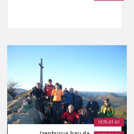
albumak sortzeko Etxepare saria
1970-01-01
Izenburua hau da