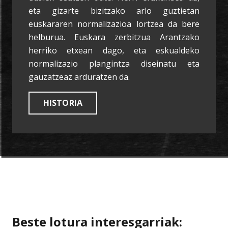
eta gizarte bizitzako arlo guztietan
euskararen normalizazioa lortzea da bere
helburua. Euskara zerbitzua Arantzako
herriko etxean dago, eta eskualdeko
normalizazio plangintza diseinatu eta
gauzatzeaz arduratzen da.
HISTORIA
Beste lotura interesgarriak: