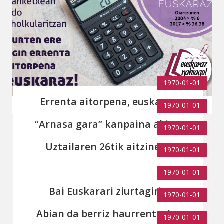
1970-01-01
Errenta aitorpena, euskaraz
1970-01-01
“Arnasa gara” kanpaina abian
1970-01-01
Uztailaren 26tik aitzinera
1970-01-01
udalekuak berriz martxan
1970-01-01
Bai Euskarari ziurtagiria
1970-01-01
dutenentzako laguntza
Abian da berriz haurrentzako
1970-01-01