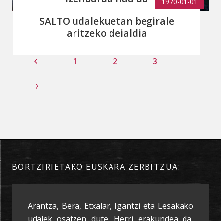
1970-01-01
SALTO udalekuetan begirale
aritzeko deialdia
1
2
3
BORTZIRIETAKO EUSKARA ZERBITZUA:
Arantza, Bera, Etxalar, Igantzi eta Lesakako
udalek osatzen dute. Herri erakundea da,