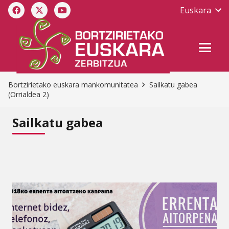
Euskara
Bortzirietako euskara mankomunitatea
Sailkatu gabea
(Orrialdea 2)
Sailkatu gabea