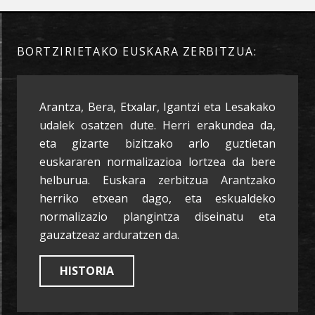
BORTZIRIETAKO EUSKARA ZERBITZUA:
Arantza, Bera, Etxalar, Igantzi eta Lesakako
udalek osatzen dute. Herri erakundea da,
eta gizarte bizitzako arlo guztietan
euskararen normalizazioa lortzea da bere
helburua. Euskara zerbitzua Arantzako
herriko etxean dago, eta eskualdeko
normalizazio plangintza diseinatu eta
gauzatzeaz arduratzen da.
HISTORIA