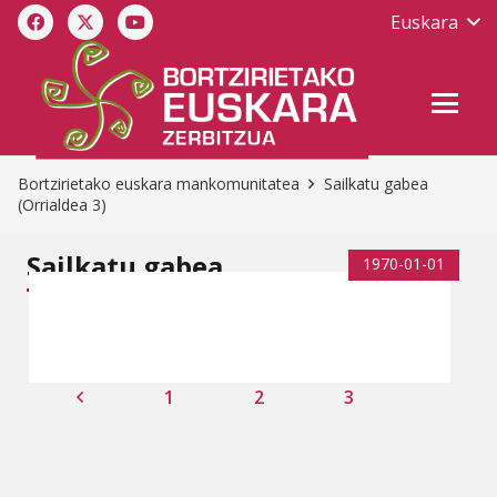
Euskara
Bortzirietako euskara mankomunitatea
Sailkatu gabea
(Orrialdea 3)
Sailkatu gabea
1970-01-01
1
2
3