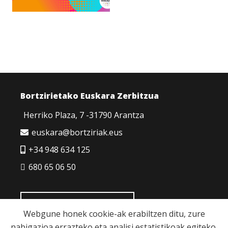
Bortzirietako Euskara Zerbitzua
Herriko Plaza, 7 -31790 Arantza
euskara@bortziriak.eus
+34 948 634 125
680 65 06 50
HARREMANETARAKO
Webgune honek cookie-ak erabiltzen ditu, zure
nabigazioa errazteko eta analisi estatistikoak egiteko.