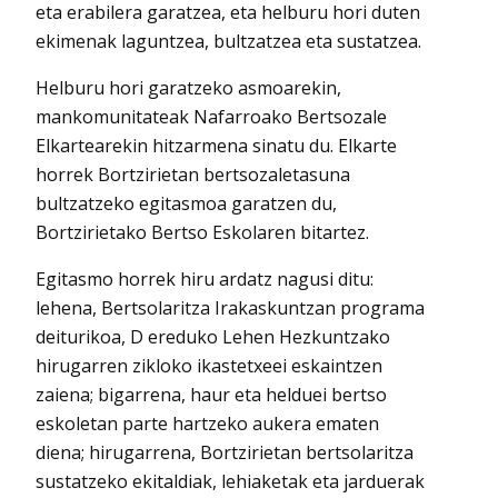
eta erabilera garatzea, eta helburu hori duten
ekimenak laguntzea, bultzatzea eta sustatzea.
Helburu hori garatzeko asmoarekin,
mankomunitateak Nafarroako Bertsozale
Elkartearekin hitzarmena sinatu du. Elkarte
horrek Bortzirietan bertsozaletasuna
bultzatzeko egitasmoa garatzen du,
Bortzirietako Bertso Eskolaren bitartez.
Egitasmo horrek hiru ardatz nagusi ditu:
lehena, Bertsolaritza Irakaskuntzan programa
deiturikoa, D ereduko Lehen Hezkuntzako
hirugarren zikloko ikastetxeei eskaintzen
zaiena; bigarrena, haur eta helduei bertso
eskoletan parte hartzeko aukera ematen
diena; hirugarrena, Bortzirietan bertsolaritza
sustatzeko ekitaldiak, lehiaketak eta jarduerak