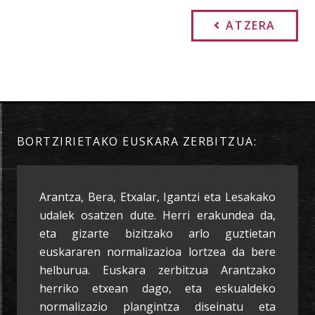
ATZERA
BORTZIRIETAKO EUSKARA ZERBITZUA:
Arantza, Bera, Etxalar, Igantzi eta Lesakako
udalek osatzen dute. Herri erakundea da,
eta gizarte bizitzako arlo guztietan
euskararen normalizazioa lortzea da bere
helburua. Euskara zerbitzua Arantzako
herriko etxean dago, eta eskualdeko
normalizazio plangintza diseinatu eta