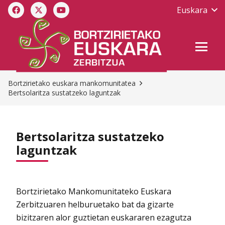
Euskara
Bortzirietako euskara mankomunitatea
Bertsolaritza sustatzeko laguntzak
Bertsolaritza sustatzeko
laguntzak
Bortzirietako Mankomunitateko Euskara
Zerbitzuaren helburuetako bat da gizarte
bizitzaren alor guztietan euskararen ezagutza