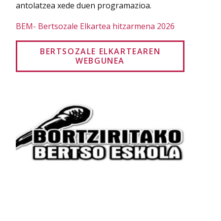
antolatzea xede duen programazioa.
BEM- Bertsozale Elkartea hitzarmena 2026
BERTSOZALE ELKARTEAREN
WEBGUNEA