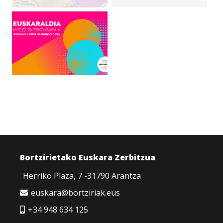
Bortzirietako Euskara Zerbitzua
Herriko Plaza, 7 -31790 Arantza
euskara@bortziriak.eus
+34 948 634 125