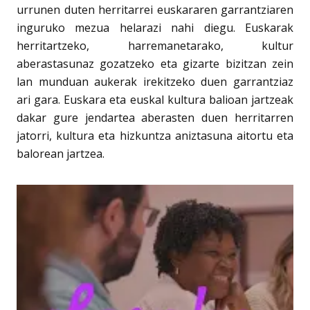
urrunen duten herritarrei euskararen garrantziaren
inguruko mezua helarazi nahi diegu. Euskarak
herritartzeko, harremanetarako, kultur
aberastasunaz gozatzeko eta gizarte bizitzan zein
lan munduan aukerak irekitzeko duen garrantziaz
ari gara. Euskara eta euskal kultura balioan jartzeak
dakar gure jendartea aberasten duen herritarren
jatorri, kultura eta hizkuntza aniztasuna aitortu eta
balorean jartzea.