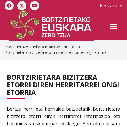
Euskara
Bortzirietako euskara mankomunitatea
Bortzirietara bizitzera etorri diren herritarrei ongi etorria
BORTZIRIETARA BIZITZERA
ETORRI DIREN HERRITARREI ONGI
ETORRIA
Bertze herri eta herrialde batzuetatik Bortzirietara
bizitzera etorri diren herritarrei informazioa eta
baliabideak eskaini nahi dizkiegu. Bereziki, euskara