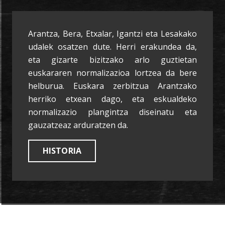
Arantza, Bera, Etxalar, Igantzi eta Lesakako
udalek osatzen dute. Herri erakundea da,
eta gizarte bizitzako arlo guztietan
euskararen normalizazioa lortzea da bere
helburua. Euskara zerbitzua Arantzako
herriko etxean dago, eta eskualdeko
normalizazio plangintza diseinatu eta
gauzatzeaz arduratzen da.
HISTORIA