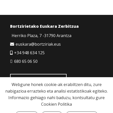
Bortzirietako Euskara Zerbitzua
Herriko Plaza, 7 -31790 Arantza
euskara@bortziriak.eus
+34 948 634 125
680 65 06 50
HARREMANETARAKO
Webgune honek cookie-ak erabiltzen ditu, zure
nabigazioa errazteko eta analisi estatistikoak egiteko.
Informazio gehiago nahi baduzu, kontsultatu gure
Cookien Politika