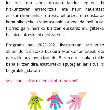
ludikotik eta ahozkotasuna landuz egiten da
hizkuntzaren errefortzua, eta haur hauentzat
euskara komunikazio tresna bihurtzea eta euskaraz
komunikatzeko trebetasunak lortzea da helburua.
Horrez gain, herriko bizitzan euskaraz murgiltzeko
baliabideak eskaini nahi zaizkie.
Programa hau 2020-2021 ikasturtean jarri zuen
abian Bortzirietako Euskara Mankomunitateak eta
geroztik jarraipena izan du. Beran eta Lesakan talde
bana aritzen dira, ikasturteko egutegiari jarraituz, bi
begiralek gidatuta.
solasean – elkarrizketa ttipi-ttapan.pdf