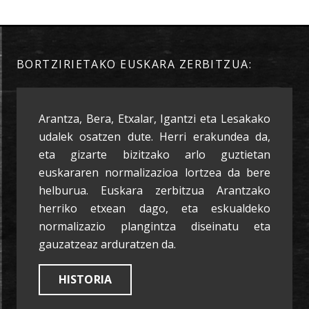
BORTZIRIETAKO EUSKARA ZERBITZUA:
Arantza, Bera, Etxalar, Igantzi eta Lesakako
udalek osatzen dute. Herri erakundea da,
eta gizarte bizitzako arlo guztietan
euskararen normalizazioa lortzea da bere
helburua. Euskara zerbitzua Arantzako
herriko etxean dago, eta eskualdeko
normalizazio plangintza diseinatu eta
gauzatzeaz arduratzen da.
HISTORIA