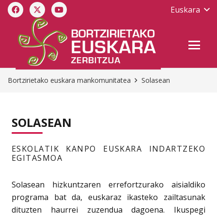
Euskara
Bortzirietako euskara mankomunitatea
Solasean
SOLASEAN
ESKOLATIK KANPO EUSKARA INDARTZEKO
EGITASMOA
Solasean hizkuntzaren errefortzurako aisialdiko
programa bat da, euskaraz ikasteko zailtasunak
dituzten haurrei zuzendua dagoena. Ikuspegi