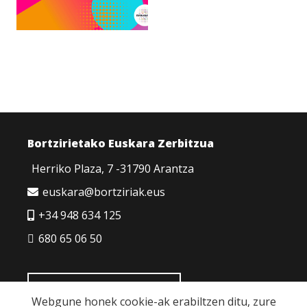
Bortzirietako Euskara Zerbitzua
Herriko Plaza, 7 -31790 Arantza
euskara@bortziriak.eus
+34 948 634 125
680 65 06 50
HARREMANETARAKO
Webgune honek cookie-ak erabiltzen ditu, zure