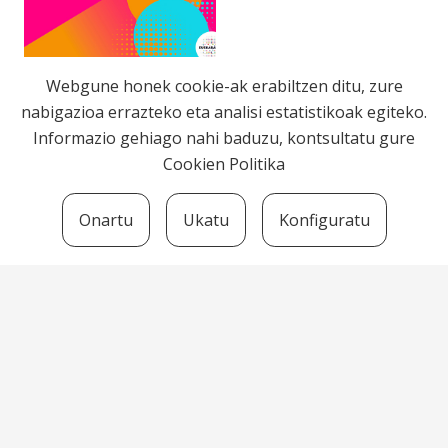
Webgune honek cookie-ak erabiltzen ditu, zure
nabigazioa errazteko eta analisi estatistikoak egiteko.
Informazio gehiago nahi baduzu, kontsultatu gure
Cookien Politika
Onartu
Ukatu
Konfiguratu
Bortzirietako Euskara Zerbitzua
Herriko Plaza, 7 -31790 Arantza
euskara@bortziriak.eus
+34 948 634 125
680 65 06 50
HARREMANETARAKO