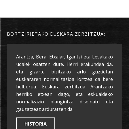
BORTZIRIETAKO EUSKARA ZERBITZUA:
Arantza, Bera, Etxalar, Igantzi eta Lesakako
udalek osatzen dute. Herri erakundea da,
eta gizarte bizitzako arlo guztietan
euskararen normalizazioa lortzea da bere
helburua. Euskara zerbitzua Arantzako
herriko etxean dago, eta eskualdeko
normalizazio plangintza diseinatu eta
gauzatzeaz arduratzen da.
HISTORIA