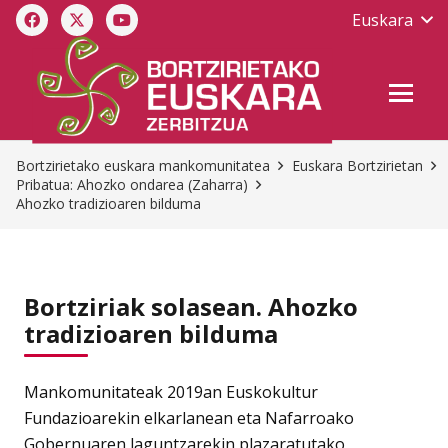
Euskara
Bortzirietako euskara mankomunitatea
Euskara Bortzirietan
Pribatua: Ahozko ondarea (Zaharra)
Ahozko tradizioaren bilduma
Bortziriak solasean. Ahozko
tradizioaren bilduma
Mankomunitateak 2019an Euskokultur
Fundazioarekin elkarlanean eta Nafarroako
Gobernuaren laguntzarekin plazaratutako