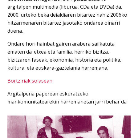
argitalpen multimedia (liburua, CDa eta DVDa) da,
2000. urteko beka deialdiaren bitartez nahiz 2006ko
hitzarmenaren bitartez jasotako ondarea oinarri
duena.
Ondare hori hainbat gairen arabera sailkatuta
ematen da: etxea eta familia, herriko bizitza,
bizitzaren faseak, ekonomia, historia eta politika,
kultura, eta euskara-gaztelania harremana.
Bortziriak solasean
Argitalpena paperean eskuratzeko
mankomunitatearekin harremanetan jarri behar da.