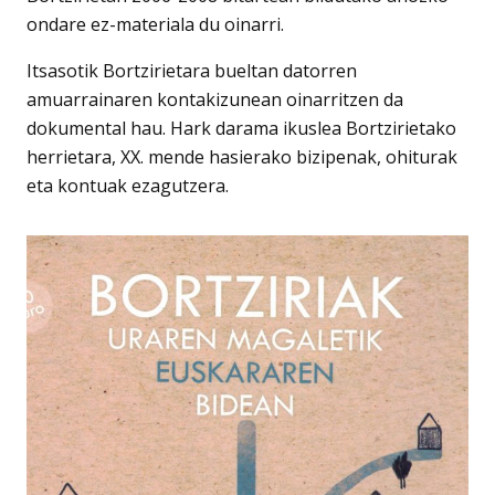
ondare ez-materiala du oinarri.
Itsasotik Bortzirietara bueltan datorren
amuarrainaren kontakizunean oinarritzen da
dokumental hau. Hark darama ikuslea Bortzirietako
herrietara, XX. mende hasierako bizipenak, ohiturak
eta kontuak ezagutzera.