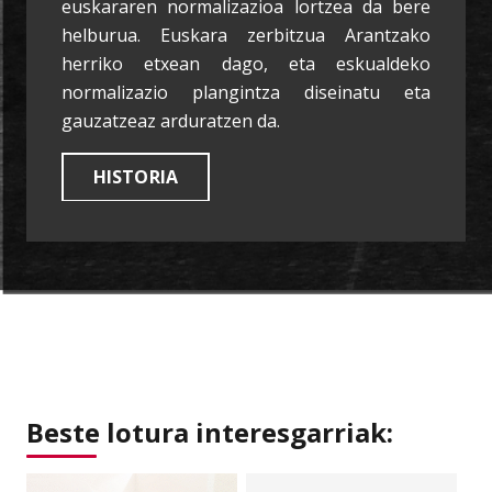
euskararen normalizazioa lortzea da bere
helburua. Euskara zerbitzua Arantzako
herriko etxean dago, eta eskualdeko
normalizazio plangintza diseinatu eta
gauzatzeaz arduratzen da.
HISTORIA
Beste lotura interesgarriak: