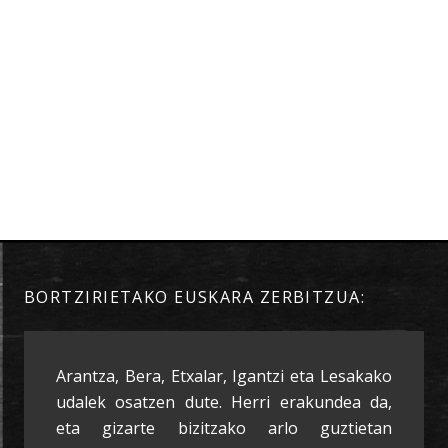
BORTZIRIETAKO EUSKARA ZERBITZUA:
Arantza, Bera, Etxalar, Igantzi eta Lesakako
udalek osatzen dute. Herri erakundea da,
eta gizarte bizitzako arlo guztietan