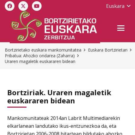
Euskara
Bortzirietako euskara mankomunitatea
Euskara Bortzirietan
Pribatua: Ahozko ondarea (Zaharra)
Uraren magaletik euskararen bidean
Bortziriak. Uraren magaletik
euskararen bidean
Mankomunitateak 2014an Labrit Multimediarekin
elkarlanean landutako ikus-entzunezkoa da, eta
Bortzirietan 2006-2008 bitartean bildutako ahozko