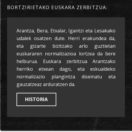
BORTZIRIETAKO EUSKARA ZERBITZUA:
Arantza, Bera, Etxalar, Igantzi eta Lesakako
udalek osatzen dute. Herri erakundea da,
eta gizarte bizitzako arlo guztietan
euskararen normalizazioa lortzea da bere
helburua. Euskara zerbitzua Arantzako
herriko etxean dago, eta eskualdeko
normalizazio plangintza diseinatu eta
gauzatzeaz arduratzen da.
HISTORIA