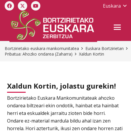
Euskara
Bortzirietako euskara mankomunitatea
Euskara Bortzirietan
Pribatua: Ahozko ondarea (Zaharra)
Xaldun Kortin
Xaldun Kortin, jolastu gurekin!
Bortzirietako Euskara Mankomunitateak ahozko
ondarea biltzeari ekin ondotik, hainbat eta hainbat
herri eta eskualdek jarraitu zioten bide horri.
Ondare ez-material mardula bildu ahal izan zen
horrela. Hori azterturik, ikusi zen ondare horren zati