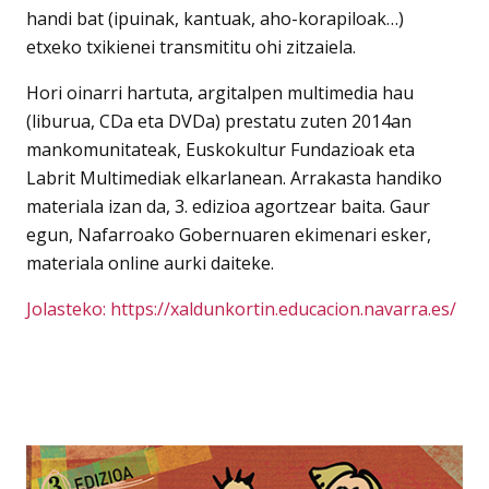
handi bat (ipuinak, kantuak, aho-korapiloak…)
etxeko txikienei transmititu ohi zitzaiela.
Hori oinarri hartuta, argitalpen multimedia hau
(liburua, CDa eta DVDa) prestatu zuten 2014an
mankomunitateak, Euskokultur Fundazioak eta
Labrit Multimediak elkarlanean. Arrakasta handiko
materiala izan da, 3. edizioa agortzear baita. Gaur
egun, Nafarroako Gobernuaren ekimenari esker,
materiala online aurki daiteke.
Jolasteko: https://xaldunkortin.educacion.navarra.es/