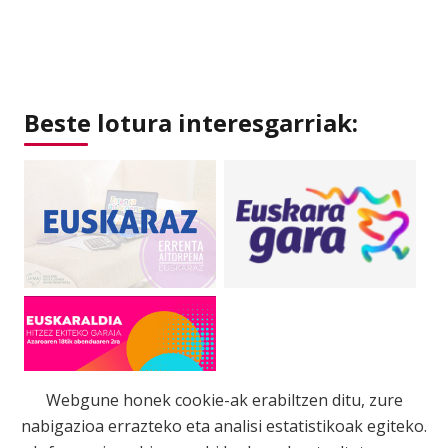
Beste lotura interesgarriak:
Webgune honek cookie-ak erabiltzen ditu, zure
nabigazioa errazteko eta analisi estatistikoak egiteko.