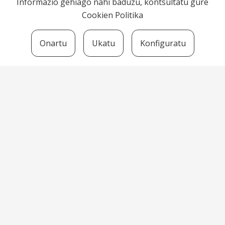
Informazio gehiago nahi baduzu, kontsultatu gure
Cookien Politika
Onartu
Ukatu
Konfiguratu
Bortzirietako Euskara Zerbitzua
Herriko Plaza, 7 -31790 Arantza
euskara@bortziriak.eus
+34 948 634 125
680 65 06 50
HARREMANETARAKO