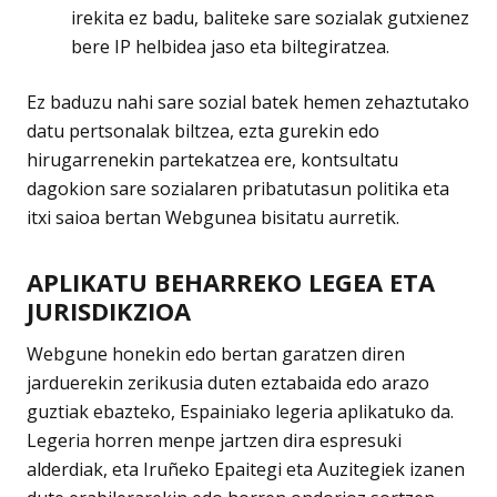
irekita ez badu, baliteke sare sozialak gutxienez
bere IP helbidea jaso eta biltegiratzea.
Ez baduzu nahi sare sozial batek hemen zehaztutako
datu pertsonalak biltzea, ezta gurekin edo
hirugarrenekin partekatzea ere, kontsultatu
dagokion sare sozialaren pribatutasun politika eta
itxi saioa bertan Webgunea bisitatu aurretik.
APLIKATU BEHARREKO LEGEA ETA
JURISDIKZIOA
Webgune honekin edo bertan garatzen diren
jarduerekin zerikusia duten eztabaida edo arazo
guztiak ebazteko, Espainiako legeria aplikatuko da.
Legeria horren menpe jartzen dira espresuki
alderdiak, eta Iruñeko Epaitegi eta Auzitegiek izanen