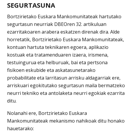
SEGURTASUNA
Bortzirietako Euskara Mankomunitateak hartutako
segurtasun neurriak DBEOren 32. artikuluan
ezarritakoaren arabera eskatzen direnak dira. Alde
horretatik, Bortzirietako Euskara Mankomunitateak,
kontuan hartuta teknikaren egoera, aplikazio
kostuak eta tratamenduaren izaera, irismena,
testuingurua eta helburuak, bai eta pertsona
fisikoen eskubide eta askatasunetarako
probabilitate eta larritasun arrisku aldagarriak ere,
arriskuari egokitutako segurtasun maila bermatzeko
neurri tekniko eta antolaketa neurri egokiak ezarrita
ditu.
Nolanahi ere, Bortzirietako Euskara
Mankomunitateak mekanismo nahikoak ditu honako
hauetarako: