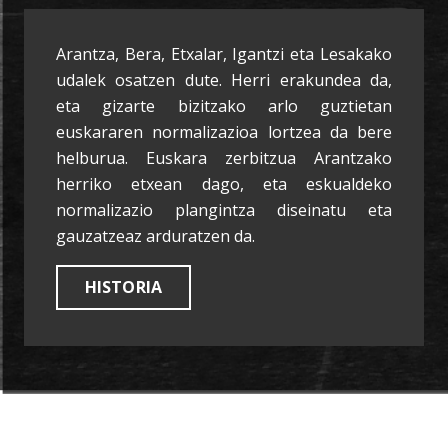
Arantza, Bera, Etxalar, Igantzi eta Lesakako
udalek osatzen dute. Herri erakundea da,
eta gizarte bizitzako arlo guztietan
euskararen normalizazioa lortzea da bere
helburua. Euskara zerbitzua Arantzako
herriko etxean dago, eta eskualdeko
normalizazio plangintza diseinatu eta
gauzatzeaz arduratzen da.
HISTORIA