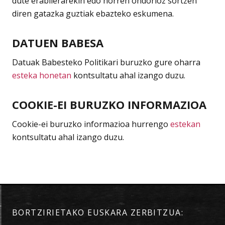
dute erabilerarekin edo horren ondorioz sortzen
diren gatazka guztiak ebazteko eskumena.
DATUEN BABESA
Datuak Babesteko Politikari buruzko gure oharra
esteka honetan
kontsultatu ahal izango duzu.
COOKIE-EI BURUZKO INFORMAZIOA
Cookie-ei buruzko informazioa hurrengo
estekan
kontsultatu ahal izango duzu.
BORTZIRIETAKO EUSKARA ZERBITZUA: