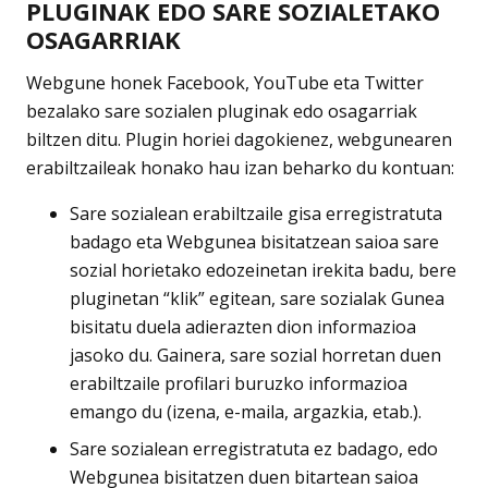
PLUGINAK EDO SARE SOZIALETAKO
OSAGARRIAK
Webgune honek Facebook, YouTube eta Twitter
bezalako sare sozialen pluginak edo osagarriak
biltzen ditu. Plugin horiei dagokienez, webgunearen
erabiltzaileak honako hau izan beharko du kontuan:
Sare sozialean erabiltzaile gisa erregistratuta
badago eta Webgunea bisitatzean saioa sare
sozial horietako edozeinetan irekita badu, bere
pluginetan “klik” egitean, sare sozialak Gunea
bisitatu duela adierazten dion informazioa
jasoko du. Gainera, sare sozial horretan duen
erabiltzaile profilari buruzko informazioa
emango du (izena, e-maila, argazkia, etab.).
Sare sozialean erregistratuta ez badago, edo
Webgunea bisitatzen duen bitartean saioa