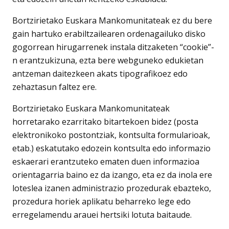
Bortzirietako Euskara Mankomunitateak ez du bere
gain hartuko erabiltzailearen ordenagailuko disko
gogorrean hirugarrenek instala ditzaketen “cookie”-
n erantzukizuna, ezta bere webguneko edukietan
antzeman daitezkeen akats tipografikoez edo
zehaztasun faltez ere.
Bortzirietako Euskara Mankomunitateak
horretarako ezarritako bitartekoen bidez (posta
elektronikoko postontziak, kontsulta formularioak,
etab.) eskatutako edozein kontsulta edo informazio
eskaerari erantzuteko ematen duen informazioa
orientagarria baino ez da izango, eta ez da inola ere
loteslea izanen administrazio prozedurak ebazteko,
prozedura horiek aplikatu beharreko lege edo
erregelamendu arauei hertsiki lotuta baitaude.