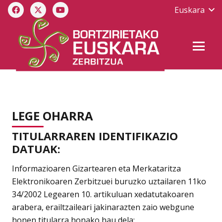
Euskara
LEGE OHARRA
TITULARRAREN IDENTIFIKAZIO
DATUAK:
Informazioaren Gizartearen eta Merkataritza
Elektronikoaren Zerbitzuei buruzko uztailaren 11ko
34/2002 Legearen 10. artikuluan xedatutakoaren
arabera, erailtzaileari jakinarazten zaio webgune
honen titularra honako hau dela: