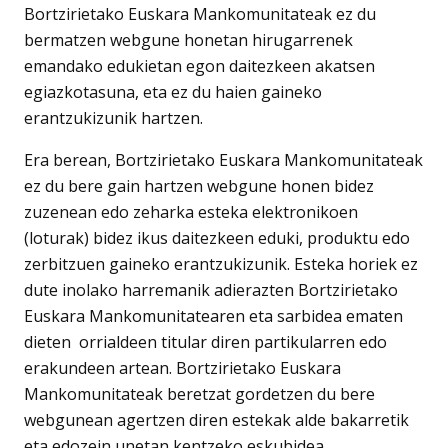
Bortzirietako Euskara Mankomunitateak ez du
bermatzen webgune honetan hirugarrenek
emandako edukietan egon daitezkeen akatsen
egiazkotasuna, eta ez du haien gaineko
erantzukizunik hartzen.
Era berean, Bortzirietako Euskara Mankomunitateak
ez du bere gain hartzen webgune honen bidez
zuzenean edo zeharka esteka elektronikoen
(loturak) bidez ikus daitezkeen eduki, produktu edo
zerbitzuen gaineko erantzukizunik. Esteka horiek ez
dute inolako harremanik adierazten Bortzirietako
Euskara Mankomunitatearen eta sarbidea ematen
dieten orrialdeen titular diren partikularren edo
erakundeen artean. Bortzirietako Euskara
Mankomunitateak beretzat gordetzen du bere
webgunean agertzen diren estekak alde bakarretik
eta edozein unetan kentzeko eskubidea.