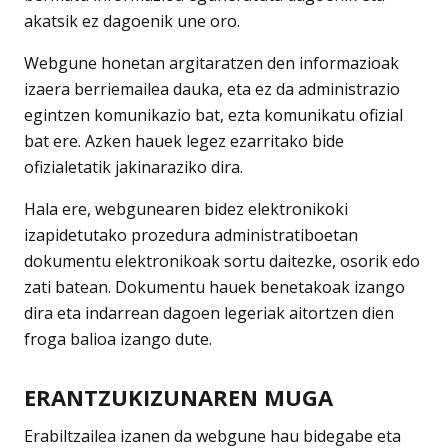
akatsik ez dagoenik une oro.
Webgune honetan argitaratzen den informazioak
izaera berriemailea dauka, eta ez da administrazio
egintzen komunikazio bat, ezta komunikatu ofizial
bat ere. Azken hauek legez ezarritako bide
ofizialetatik jakinaraziko dira.
Hala ere, webgunearen bidez elektronikoki
izapidetutako prozedura administratiboetan
dokumentu elektronikoak sortu daitezke, osorik edo
zati batean. Dokumentu hauek benetakoak izango
dira eta indarrean dagoen legeriak aitortzen dien
froga balioa izango dute.
ERANTZUKIZUNAREN MUGA
Erabiltzailea izanen da webgune hau bidegabe eta