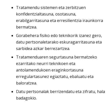
Tratamendu sistemen eta zerbitzuen
konfidentzialtasuna, osotasuna,
erabilgarritasuna eta erresilientzia iraunkorra
bermatzea.
Gorabehera fisiko edo teknikorik izanez gero,
datu pertsonaletarako eskuragarritasuna eta
sarbidea azkar berrezartzea.
Tratamenduaren segurtasuna bermatzeko
ezarritako neurri teknikoen eta
antolamendukoen eraginkortasuna
erregulartasunez egiaztatu, ebaluatu eta
baloratzea.
Datu pertsonalak berrizendatu eta zifratu, hala
badagokio.