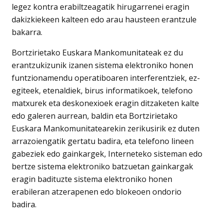
legez kontra erabiltzeagatik hirugarrenei eragin
dakizkiekeen kalteen edo arau hausteen erantzule
bakarra.
Bortzirietako Euskara Mankomunitateak ez du
erantzukizunik izanen sistema elektroniko honen
funtzionamendu operatiboaren interferentziek, ez-
egiteek, etenaldiek, birus informatikoek, telefono
matxurek eta deskonexioek eragin ditzaketen kalte
edo galeren aurrean, baldin eta Bortzirietako
Euskara Mankomunitatearekin zerikusirik ez duten
arrazoiengatik gertatu badira, eta telefono lineen
gabeziek edo gainkargek, Interneteko sisteman edo
bertze sistema elektroniko batzuetan gainkargak
eragin badituzte sistema elektroniko honen
erabileran atzerapenen edo blokeoen ondorio
badira.