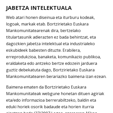
JABETZA INTELEKTUALA
Web atari honen diseinua eta iturburu kodeak,
logoak, markak etab. Bortzirietako Euskara
Mankomunitatearenak dira, bertzelako
titulartasunik adierazten ez bada behintzat, eta
dagozkien jabetza intelektual eta industrialeko
eskubideek babesten dituzte. Erabilera,
erreprodukzioa, banaketa, komunikazio publikoa,
eraldaketa edo antzeko bertze edozein jarduera
guztiz debekatuta dago, Bortzirietako Euskara
Mankomunitatearen berariazko baimena izan ezean.
Baimena ematen da Bortzirietako Euskara
Mankomunitateak webgune honetan dituen agiriak
eta/edo informazioa berrerabiltzeko, baldin eta
eduki horiek osorik badaude eta horien iturria