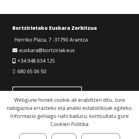
Bortzirietako Euskara Zerbitzua
Herriko Plaza, 7 -31790 Arantza
euskara@bortziriak.eus
+34 948 634 125
680 65 06 50
HARREMANETARAKO
Webgune honek cookie-ak erabiltzen ditu, zure
nabigazioa errazteko eta analisi estatistikoak egiteko.
Informazio gehiago nahi baduzu, kontsultatu gure
Cookien Politika
Cookie politika
|
Pribatutasun politika
|
Lege