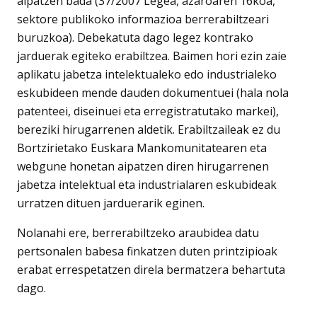
aipatzen bada (37/2007 Legea, azaroaren 16koa,
sektore publikoko informazioa berrerabiltzeari
buruzkoa). Debekatuta dago legez kontrako
jarduerak egiteko erabiltzea. Baimen hori ezin zaie
aplikatu jabetza intelektualeko edo industrialeko
eskubideen mende dauden dokumentuei (hala nola
patenteei, diseinuei eta erregistratutako markei),
bereziki hirugarrenen aldetik. Erabiltzaileak ez du
Bortzirietako Euskara Mankomunitatearen eta
webgune honetan aipatzen diren hirugarrenen
jabetza intelektual eta industrialaren eskubideak
urratzen dituen jarduerarik eginen.
Nolanahi ere, berrerabiltzeko araubidea datu
pertsonalen babesa finkatzen duten printzipioak
erabat errespetatzen direla bermatzera behartuta
dago.