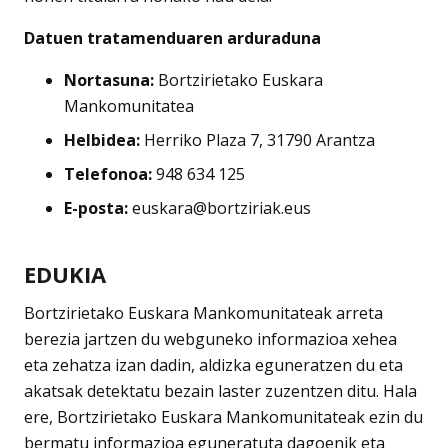
Datuen tratamenduaren arduraduna
Nortasuna:
Bortzirietako Euskara
Mankomunitatea
Helbidea:
Herriko Plaza 7, 31790 Arantza
Telefonoa:
948 634 125
E-posta:
euskara@bortziriak.eus
EDUKIA
Bortzirietako Euskara Mankomunitateak arreta
berezia jartzen du webguneko informazioa xehea
eta zehatza izan dadin, aldizka eguneratzen du eta
akatsak detektatu bezain laster zuzentzen ditu. Hala
ere, Bortzirietako Euskara Mankomunitateak ezin du
bermatu informazioa eguneratuta dagoenik eta