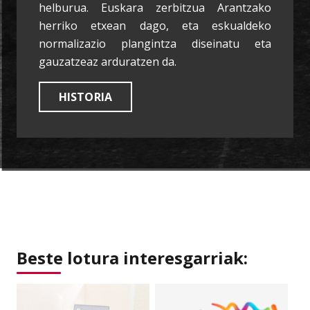
helburua. Euskara zerbitzua Arantzako
herriko etxean dago, eta eskualdeko
normalizazio plangintza diseinatu eta
gauzatzeaz arduratzen da.
HISTORIA
Beste lotura interesgarriak: