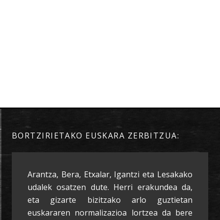
BORTZIRIETAKO EUSKARA ZERBITZUA:
Arantza, Bera, Etxalar, Igantzi eta Lesakako
udalek osatzen dute. Herri erakundea da,
eta gizarte bizitzako arlo guztietan
euskararen normalizazioa lortzea da bere