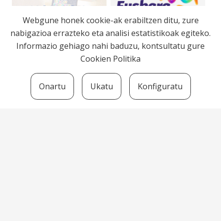
Webgune honek cookie-ak erabiltzen ditu, zure
nabigazioa errazteko eta analisi estatistikoak egiteko.
Informazio gehiago nahi baduzu, kontsultatu gure
Cookien Politika
Onartu
Ukatu
Konfiguratu
Bortzirietako Euskara Zerbitzua
Herriko Plaza, 7 -31790 Arantza