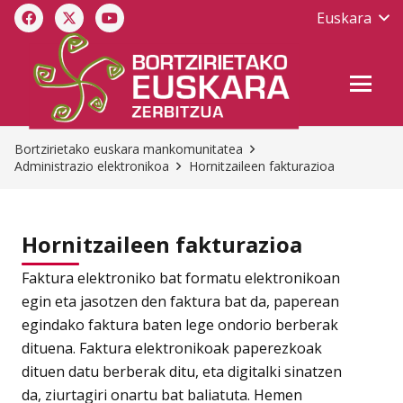
Euskara
Bortzirietako euskara mankomunitatea
Administrazio elektronikoa
Hornitzaileen fakturazioa
Hornitzaileen fakturazioa
Faktura elektroniko bat formatu elektronikoan
egin eta jasotzen den faktura bat da, paperean
egindako faktura baten lege ondorio berberak
dituena. Faktura elektronikoak paperezkoak
dituen datu berberak ditu, eta digitalki sinatzen
da, ziurtagiri onartu bat baliatuta. Hemen