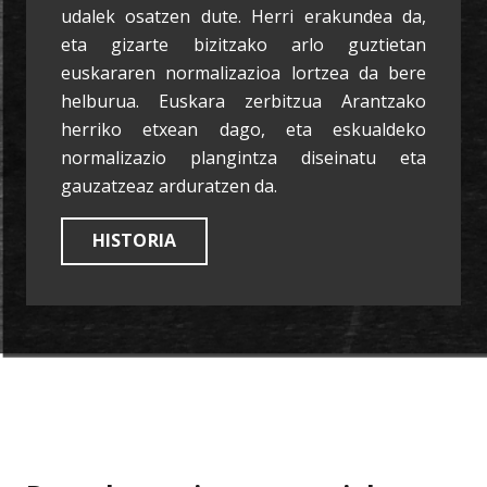
udalek osatzen dute. Herri erakundea da,
eta gizarte bizitzako arlo guztietan
euskararen normalizazioa lortzea da bere
helburua. Euskara zerbitzua Arantzako
herriko etxean dago, eta eskualdeko
normalizazio plangintza diseinatu eta
gauzatzeaz arduratzen da.
HISTORIA