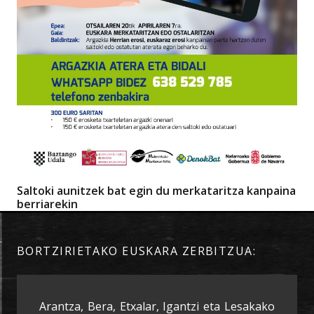
Saltoki aunitzek bat egin du merkataritza kanpaina
berriarekin
BORTZIRIETAKO EUSKARA ZERBITZUA:
Arantza, Bera, Etxalar, Igantzi eta Lesakako