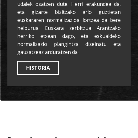
udalek osatzen dute. Herri erakundea da,
eta gizarte bizitzako arlo guztietan
euskararen normalizazioa lortzea da bere
helburua. Euskara zerbitzua Arantzako
herriko etxean dago, eta eskualdeko
normalizazio plangintza diseinatu eta
gauzatzeaz arduratzen da.
HISTORIA