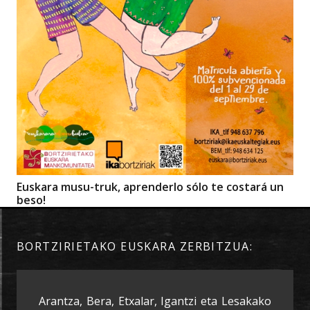
Euskara musu-truk, aprenderlo sólo te costará un
beso!
BORTZIRIETAKO EUSKARA ZERBITZUA:
Arantza, Bera, Etxalar, Igantzi eta Lesakako