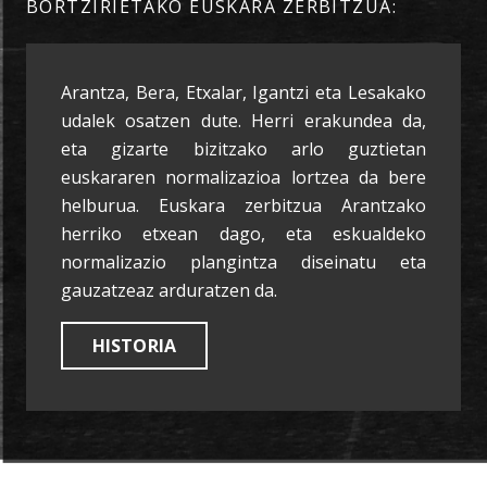
BORTZIRIETAKO EUSKARA ZERBITZUA:
Arantza, Bera, Etxalar, Igantzi eta Lesakako
udalek osatzen dute. Herri erakundea da,
eta gizarte bizitzako arlo guztietan
euskararen normalizazioa lortzea da bere
helburua. Euskara zerbitzua Arantzako
herriko etxean dago, eta eskualdeko
normalizazio plangintza diseinatu eta
gauzatzeaz arduratzen da.
HISTORIA