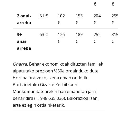
€
€
2 anai-
51 €
102
153
204
25
arreba
€
€
€
€
3+
63 €
126
189
252
31
anai-
€
€
€
€
arreba
Oharra:
Behar ekonomikoak dituzten familiek
aipatutako prezioen %50a ordainduko dute.
Hori baloratzeko, izena eman ondotik
Bortzirietako Gizarte Zerbitzuen
Mankomunitatearekin harremanetan jarri
behar dira (T. 948 635 036). Balorazioa izan
arte ez egin ordainketarik.