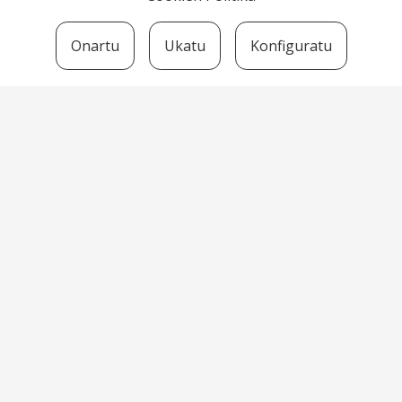
Onartu
Ukatu
Konfiguratu
Bortzirietako Euskara Zerbitzua
Herriko Plaza, 7 -31790 Arantza
euskara@bortziriak.eus
+34 948 634 125
680 65 06 50
HARREMANETARAKO