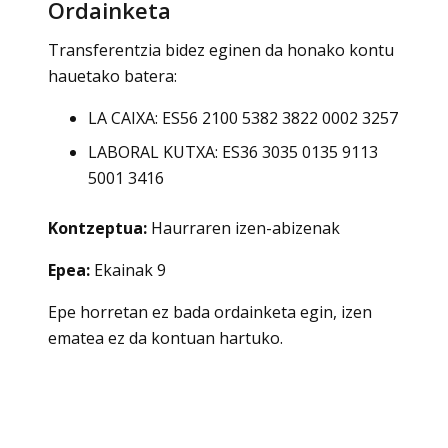
Ordainketa
Transferentzia bidez eginen da honako kontu
hauetako batera:
LA CAIXA: ES56 2100 5382 3822 0002 3257
LABORAL KUTXA: ES36 3035 0135 9113
5001 3416
Kontzeptua:
Haurraren izen-abizenak
Epea:
Ekainak 9
Epe horretan ez bada ordainketa egin, izen
ematea ez da kontuan hartuko.