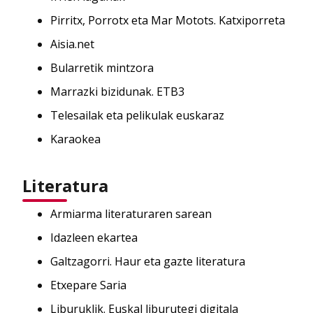
Pirritx, Porrotx eta Mar Motots. Katxiporreta
Aisia.net
Bularretik mintzora
Marrazki bizidunak. ETB3
Telesailak eta pelikulak euskaraz
Karaokea
Literatura
Armiarma literaturaren sarean
Idazleen ekartea
Galtzagorri. Haur eta gazte literatura
Etxepare Saria
Liburuklik. Euskal liburutegi digitala