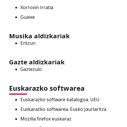
Xorroxin Irratia
Guaixe
Musika aldizkariak
Entzun
Gazte aldizkariak
Gaztezulo
Euskarazko softwarea
Euskarazko software katalogoa. UEU
Euskarazko softwarea. Eusko Jaurlaritza
Mozilla firefox euskaraz