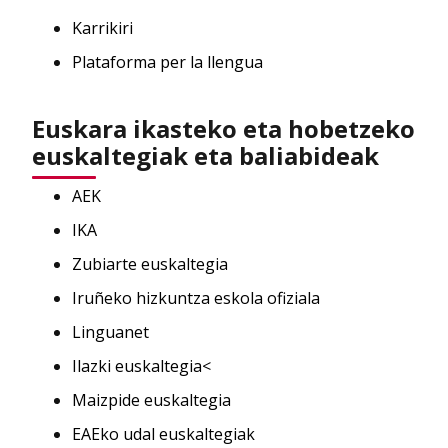
Karrikiri
Plataforma per la llengua
Euskara ikasteko eta hobetzeko
euskaltegiak eta baliabideak
AEK
IKA
Zubiarte euskaltegia
Iruñeko hizkuntza eskola ofiziala
Linguanet
Ilazki euskaltegia<
Maizpide euskaltegia
EAEko udal euskaltegiak