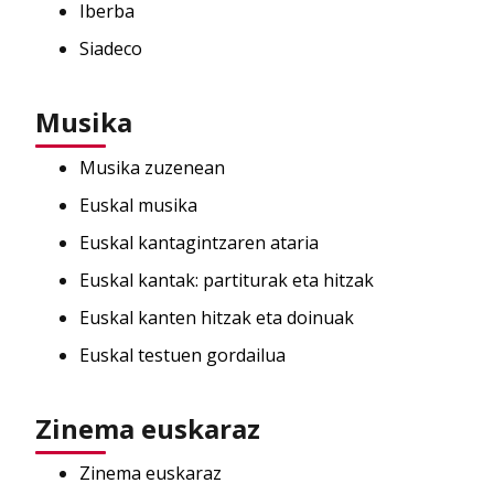
Iberba
Siadeco
Musika
Musika zuzenean
Euskal musika
Euskal kantagintzaren ataria
Euskal kantak: partiturak eta hitzak
Euskal kanten hitzak eta doinuak
Euskal testuen gordailua
Zinema euskaraz
Zinema euskaraz