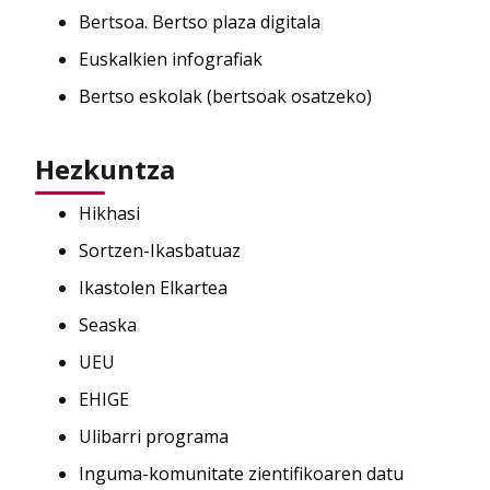
Bertsoa. Bertso plaza digitala
Euskalkien infografiak
Bertso eskolak (bertsoak osatzeko)
Hezkuntza
Hikhasi
Sortzen-Ikasbatuaz
Ikastolen Elkartea
Seaska
UEU
EHIGE
Ulibarri programa
Inguma-komunitate zientifikoaren datu