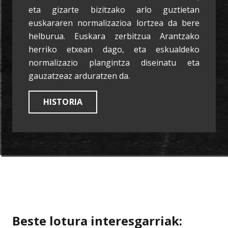
eta gizarte bizitzako arlo guztietan
euskararen normalizazioa lortzea da bere
helburua. Euskara zerbitzua Arantzako
herriko etxean dago, eta eskualdeko
normalizazio plangintza diseinatu eta
gauzatzeaz arduratzen da.
HISTORIA
Beste lotura interesgarriak: