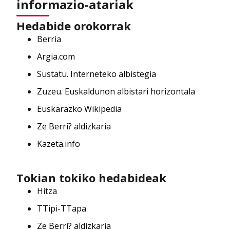
informazio-atariak
Hedabide orokorrak
Berria
Argia.com
Sustatu. Interneteko albistegia
Zuzeu. Euskaldunon albistari horizontala
Euskarazko Wikipedia
Ze Berri? aldizkaria
Kazeta.info
Tokian tokiko hedabideak
Hitza
TTipi-TTapa
Ze Berri? aldizkaria