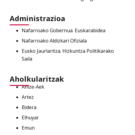
Administrazioa
Nafarroako Gobernua. Euskarabidea
Nafarroako Aldizkari Ofiziala
Eusko Jaurlaritza. Hizkuntza Politikarako
Saila
Aholkularitzak
Ahize-Aek
Artez
Bidera
Elhuyar
Emun