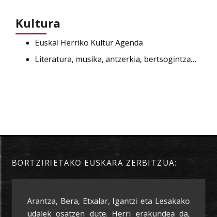
Kultura
Euskal Herriko Kultur Agenda
Literatura, musika, antzerkia, bertsogintza…
BORTZIRIETAKO EUSKARA ZERBITZUA:
Arantza, Bera, Etxalar, Igantzi eta Lesakako
udalek osatzen dute. Herri erakundea da,