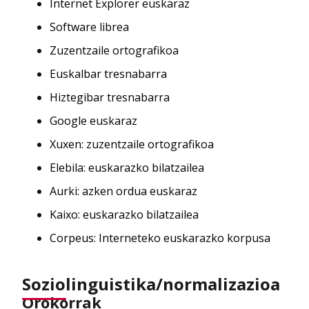
Internet Explorer euskaraz
Software librea
Zuzentzaile ortografikoa
Euskalbar tresnabarra
Hiztegibar tresnabarra
Google euskaraz
Xuxen: zuzentzaile ortografikoa
Elebila: euskarazko bilatzailea
Aurki: azken ordua euskaraz
Kaixo: euskarazko bilatzailea
Corpeus: Interneteko euskarazko korpusa
Soziolinguistika/normalizazioa
Orokorrak