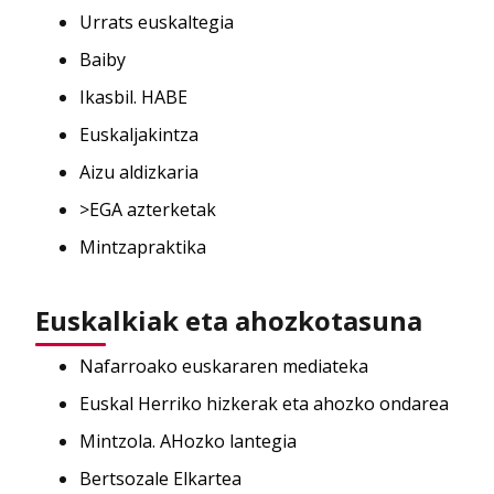
Urrats euskaltegia
Baiby
Ikasbil. HABE
Euskaljakintza
Aizu aldizkaria
>EGA azterketak
Mintzapraktika
Euskalkiak eta ahozkotasuna
Nafarroako euskararen mediateka
Euskal Herriko hizkerak eta ahozko ondarea
Mintzola. AHozko lantegia
Bertsozale Elkartea