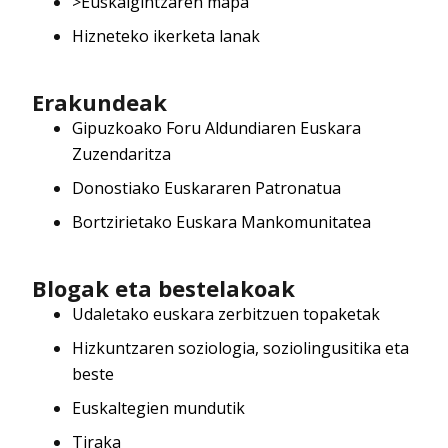
>Euskalgintzaren mapa
Hizneteko ikerketa lanak
Erakundeak
Gipuzkoako Foru Aldundiaren Euskara
Zuzendaritza
Donostiako Euskararen Patronatua
Bortzirietako Euskara Mankomunitatea
Blogak eta bestelakoak
Udaletako euskara zerbitzuen topaketak
Hizkuntzaren soziologia, soziolingusitika eta
beste
Euskaltegien mundutik
Tiraka