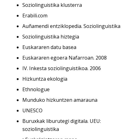
Soziolinguistika klusterra
Erabili.com
Auñamendi entziklopedia. Soziolinguistika
Soziolinguistika hiztegia
Euskararen datu basea
Euskararen egoera Nafarroan. 2008
IV. Inkesta soziolinguistikoa. 2006
Hizkuntza ekologia
Ethnologue
Munduko hizkuntzen amarauna
UNESCO
Buruxkak liburutegi digitala. UEU:
soziolinguistika