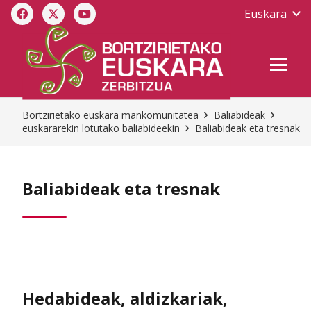
Euskara
Bortzirietako euskara mankomunitatea
Baliabideak
euskararekin lotutako baliabideekin
Baliabideak eta tresnak
Baliabideak eta tresnak
Hedabideak, aldizkariak,