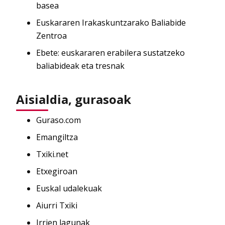
basea
Euskararen Irakaskuntzarako Baliabide
Zentroa
Ebete: euskararen erabilera sustatzeko
baliabideak eta tresnak
Aisialdia, gurasoak
Guraso.com
Emangiltza
Txiki.net
Etxegiroan
Euskal udalekuak
Aiurri Txiki
Irrien lagunak