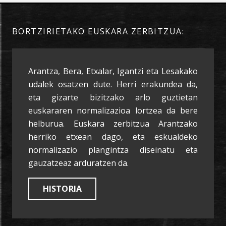
BORTZIRIETAKO EUSKARA ZERBITZUA:
Arantza, Bera, Etxalar, Igantzi eta Lesakako
udalek osatzen dute. Herri erakundea da,
eta gizarte bizitzako arlo guztietan
euskararen normalizazioa lortzea da bere
helburua. Euskara zerbitzua Arantzako
herriko etxean dago, eta eskualdeko
normalizazio plangintza diseinatu eta
gauzatzeaz arduratzen da.
HISTORIA