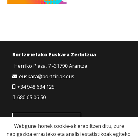
Bortzirietako Euskara Zerbitzua
Herriko Plaza, 7 -31790 Arantza
euskara@bortziriak.eus
+34 948 634 125
680 65 06 50
HARREMANETARAKO
Webgune honek cookie-ak erabiltzen ditu, zure
nabigazioa errazteko eta analisi estatistikoak egiteko.