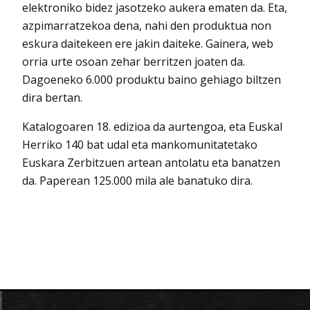
elektroniko bidez jasotzeko aukera ematen da. Eta,
azpimarratzekoa dena, nahi den produktua non
eskura daitekeen ere jakin daiteke. Gainera, web
orria urte osoan zehar berritzen joaten da.
Dagoeneko 6.000 produktu baino gehiago biltzen
dira bertan.
Katalogoaren 18. edizioa da aurtengoa, eta Euskal
Herriko 140 bat udal eta mankomunitatetako
Euskara Zerbitzuen artean antolatu eta banatzen
da. Paperean 125.000 mila ale banatuko dira.