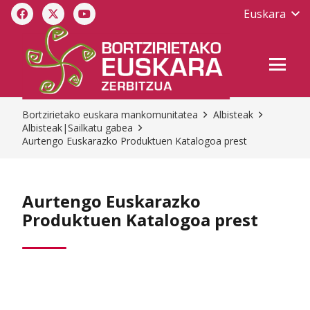
Euskara
Bortzirietako euskara mankomunitatea
Albisteak
Albisteak|Sailkatu gabea
Aurtengo Euskarazko Produktuen Katalogoa prest
Aurtengo Euskarazko
Produktuen Katalogoa prest