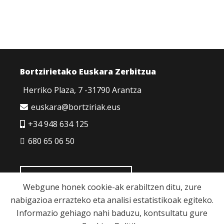
Bortzirietako Euskara Zerbitzua
Herriko Plaza, 7 -31790 Arantza
euskara@bortziriak.eus
+34 948 634 125
680 65 06 50
HARREMANETARAKO
Webgune honek cookie-ak erabiltzen ditu, zure
nabigazioa errazteko eta analisi estatistikoak egiteko.
Informazio gehiago nahi baduzu, kontsultatu gure