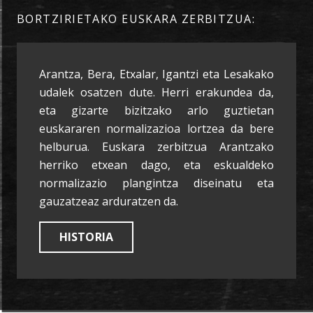
BORTZIRIETAKO EUSKARA ZERBITZUA:
Arantza, Bera, Etxalar, Igantzi eta Lesakako
udalek osatzen dute. Herri erakundea da,
eta gizarte bizitzako arlo guztietan
euskararen normalizazioa lortzea da bere
helburua. Euskara zerbitzua Arantzako
herriko etxean dago, eta eskualdeko
normalizazio plangintza diseinatu eta
gauzatzeaz arduratzen da.
HISTORIA