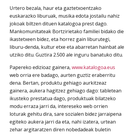
Urtero bezala, haur eta gaztetxoentzako
euskarazko liburuak, musika edota jostailu nahiz
jokoak biltzen dituen katalogoa prest dago.
Mankomunitateak Bortzirietako familiei bidako die
ikastetxeen bidez, eta horrez gain liburutegi,
liburu-denda, kultur etxe eta abarretan hainbat ale
utziko ditu. Guztira 2.500 ale inguru banatuko ditu.
Papereko edizioaz gainera,
www.katalogoa.eus
web orria ere badago, aurten guztiz eraberritu
dena. Bertan, produktu gehiago aurkitzeaz
gainera, aukera hagitzez gehiago dago: tabletean
ikusteko prestatua dago, produktuak bilatzeko
modu erraza jarri da, intereseko web orrien
loturak gehitu dira, sare sozialen bidez jarraipena
egiteko aukera jarri da eta, nahi izatera, urtean
zehar argitaratzen diren nobedadeak buletin