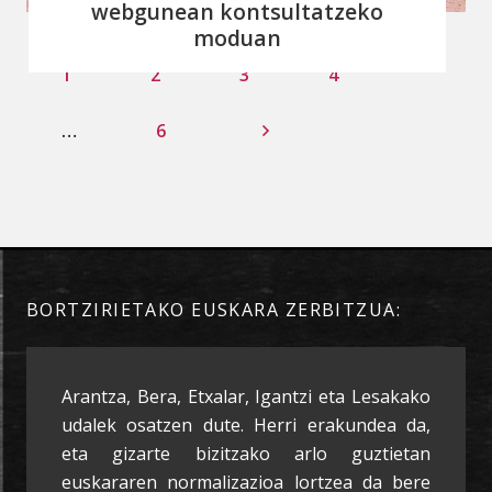
webgunean kontsultatzeko
moduan
1
2
3
4
…
6
BORTZIRIETAKO EUSKARA ZERBITZUA:
Arantza, Bera, Etxalar, Igantzi eta Lesakako
udalek osatzen dute. Herri erakundea da,
eta gizarte bizitzako arlo guztietan
euskararen normalizazioa lortzea da bere