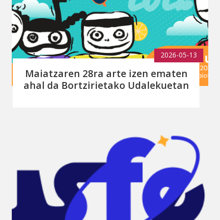
2026-05-13
Maiatzaren 28ra arte izen ematen
ahal da Bortzirietako Udalekuetan