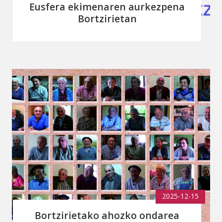
Eusfera ekimenaren aurkezpena
Bortzirietan
2025-12-15
Bortzirietako ahozko ondarea