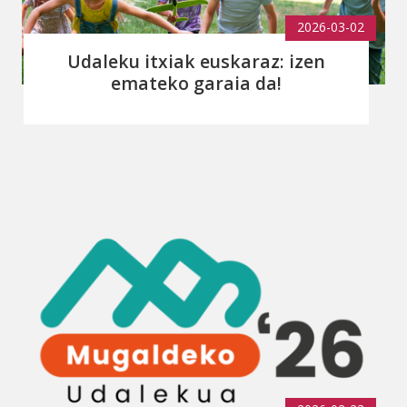
2026-03-02
Udaleku itxiak euskaraz: izen
emateko garaia da!