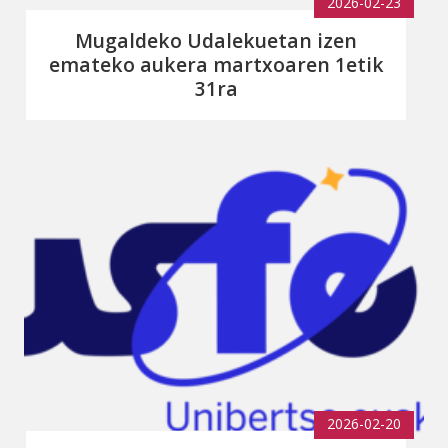
2026-02-23
Mugaldeko Udalekuetan izen
emateko aukera martxoaren 1etik
31ra
2026-02-20