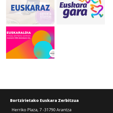
Bortzirietako Euskara Zerbitzua
Herriko Plaza, 7 -31790 Arantza