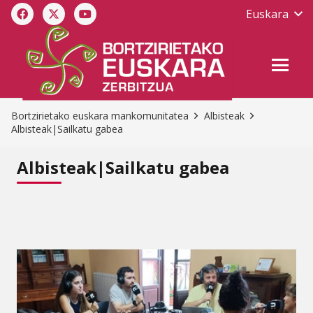
Euskara
Bortzirietako euskara mankomunitatea
Albisteak
Albisteak|Sailkatu gabea
Albisteak|Sailkatu gabea