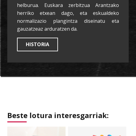
helburua. Euskara zerbitzua Arantzako
herriko etxean dago, eta eskualdeko
normalizazio plangintza diseinatu eta
gauzatzeaz arduratzen da.
HISTORIA
Beste lotura interesgarriak: