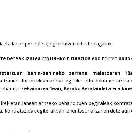
eta lan esperientzia) egiaztatzen dituzten agiriak.
rte beteak izatea
eta
DBHko titulazioa edo
horren
balio
ztertuen behin-behineko zerrena maiatzaren 18a
ea izanen dut erreklamazioak egiteko edo dokumentazioa 
behar dute
ekainaren 1ean, Berako Beralandeta
eraikin
rekietan lanean aritzeko behar dituen begiraleak kontrat
, kontratazioak egiterakoan lehentasuna izanen dute aurre