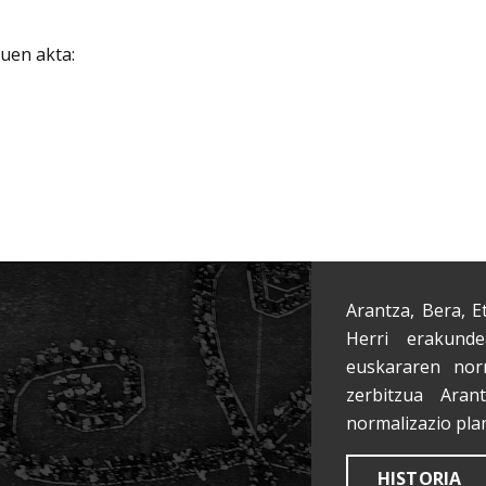
uen akta:
Arantza, Bera, E
Herri erakunde
euskararen nor
zerbitzua Aran
normalizazio pla
HISTORIA