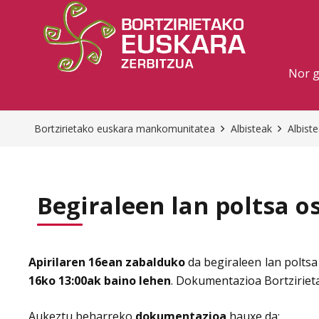
Nor 
Bortzirietako euskara mankomunitatea
Albisteak
Albist
Begiraleen lan poltsa 
Apirilaren 16ean zabalduko
da begiraleen lan poltsa
16ko 13:00ak baino lehen
. Dokumentazioa Bortziriet
Aukeztu beharreko
dokumentazioa
hauxe da: