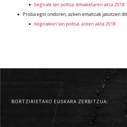
begirale lan poltsa. lehiaketaren akta 2018
Proba egin ondoren, azken emaitzak jasotzen dit
begiraleen lan poltsa. azken akta 2018
BORTZIRIETAKO EUSKARA ZERBITZUA: