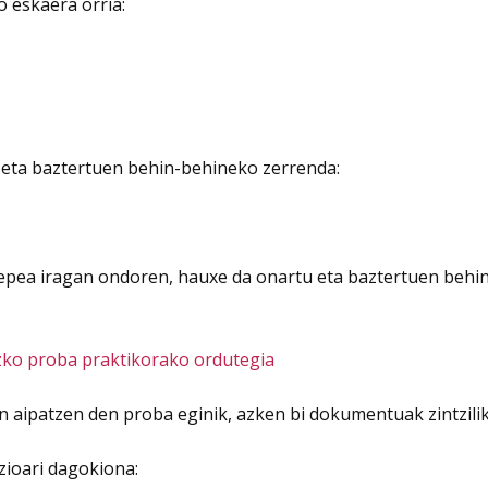
 eskaera orria:
eta baztertuen behin-behineko zerrenda:
epea iragan ondoren, hauxe da onartu eta baztertuen behi
zko proba praktikorako ordutegia
an aipatzen den proba eginik, azken bi dokumentuak zintzilik
ioari dagokiona: