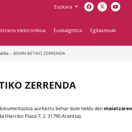
Euskara
strazio elektronikoa
Euskalgintza
Egitasmoak
deialdia – BEHIN BETIKO ZERRENDA
BETIKO ZERRENDA
 dokumentazioa aurkeztu behar dute heldu den
maiatzare
(Herriko Plaza 7, 2. 31790 Arantza).