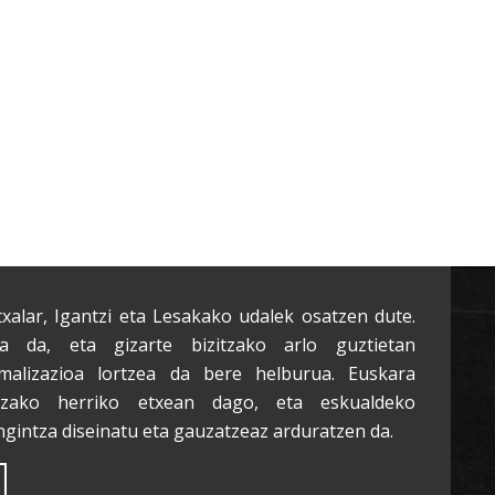
txalar, Igantzi eta Lesakako udalek osatzen dute.
a da, eta gizarte bizitzako arlo guztietan
malizazioa lortzea da bere helburua. Euskara
tzako herriko etxean dago, eta eskualdeko
ngintza diseinatu eta gauzatzeaz arduratzen da.