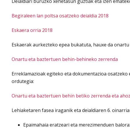
Deialdiari buruzko xehetasun guztiak eta izen emateko
Begiraleen lan poltsa osatzeko deialdia 2018
Eskaera orria 2018
Eskaerak aurkezteko epea bukatuta, hauxe da onartu 
Onartu eta baztertuen behin-behineko zerrenda
Erreklamazioak egiteko eta dokumentazioa osatzeko 
ordutegia:
Onartu eta baztertuen behin betiko zerrenda eta aho
Lehiaketaren fasea iraganik eta deialdiaren 6. oinarri
Epaimahaia eratzeari eta merezimenduen baloraz