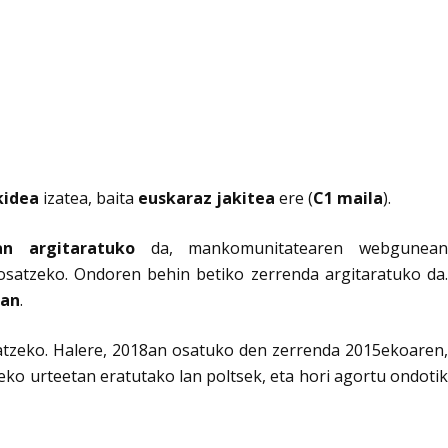
kidea
izatea, baita
euskaraz jakitea
ere (
C1 maila
).
n argitaratuko
da, mankomunitatearen webgunea
osatzeko. Ondoren behin betiko zerrenda argitaratuko da.
ean
.
atzeko. Halere, 2018an osatuko den zerrenda 2015ekoaren,
ko urteetan eratutako lan poltsek, eta hori agortu ondotik