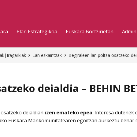
gara
Plan Estrategikoa
Euskara Bortzirietan
Admini
eak|Iragarkiak
Lan eskaintzak
Begiraleen lan poltsa osatzeko 
osatzeko deialdia – BEHIN 
 osatzeko deialdian
izen emateko epea
. Interesa dutenek
ako Euskara Mankomunitatearen egoitzan aurkeztu behar da 