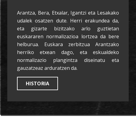
Arantza, Bera, Etxalar, Igantzi eta Lesakako
udalek osatzen dute. Herri erakundea da,
eta gizarte bizitzako arlo guztietan
euskararen normalizazioa lortzea da bere
helburua. Euskara zerbitzua Arantzako
herriko etxean dago, eta eskualdeko
normalizazio plangintza diseinatu eta
gauzatzeaz arduratzen da.
HISTORIA