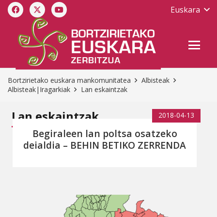
Euskara
Bortzirietako euskara mankomunitatea
Albisteak
Albisteak|Iragarkiak
Lan eskaintzak
Lan eskaintzak
2018-04-13
Begiraleen lan poltsa osatzeko
deialdia – BEHIN BETIKO ZERRENDA