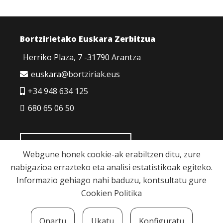
Bortzirietako Euskara Zerbitzua
Herriko Plaza, 7 -31790 Arantza
euskara@bortziriak.eus
+34 948 634 125
680 65 06 50
HARREMANETARAKO
Webgune honek cookie-ak erabiltzen ditu, zure
nabigazioa errazteko eta analisi estatistikoak egiteko.
Informazio gehiago nahi baduzu, kontsultatu gure
Cookien Politika
Cookie politika
|
Pribatutasun politika
|
Lege
Onartu
Ukatu
Konfiguratu