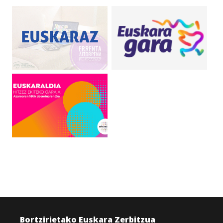
Bortzirietako Euskara Zerbitzua