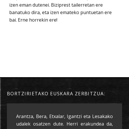
izen eman dutenei. Biziprest tailerretan ere
banatuko dira, eta izen emateko puntuetan ere
bai. Erne horrekin ere!
BORTZIRIETAKO EUSKARA ZERBITZUA:
Arantza, Bera, Etxalar, Igantzi eta Lesakako
udalek osatzen dute. Herri erakundea da,