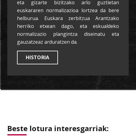
eta gizarte bizitzako arlo guztietan
euskararen normalizazioa lortzea da bere
helburua. Euskara zerbitzua Arantzako
herriko etxean dago, eta eskualdeko
normalizazio plangintza diseinatu eta
gauzatzeaz arduratzen da.
HISTORIA
Beste lotura interesgarriak: