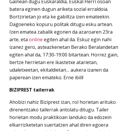
Gainean dugu Euskaraldia, Euskal Herri osoan
batera eginen dugun ariketa sozial erraldoia.
Bortzirietan jo eta ke gabiltza izen emateekin.
Dagoeneko kopuru politak ditugu esku artean.
Izen ematea zabalik egonen da azaroaren 23ra
arte, eta
online
egiten ahal da. Eskuz egin nahi
izanez gero, asteazkenetan Berako Beralandetan
egiten ahal da, 17:30-19:00 bitartean. Horrez gain,
bertze herrietan ere ikastetxe atarietan,
udaletxeetan, ekitaldietan… aukera izanen da
paperean izen emateko. Erne ibili!
BIZIPREST tailerrak
Ahobizi nahiz Biziprest izan, rol horietan arituko
direnentzako tailerrak antolatu ditugu. Tailer
horietan modu praktikoan landuko da edozein
elkarrizketetan suertatzen ahal diren egoera