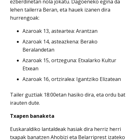
ezberdinetan nola jokatu. Dagoeneko egina da
lehen tailerra Beran, eta hauek izanen dira
hurrengoak:
Azaroak 13, asteartea: Arantzan
Azaroak 14, asteazkena: Berako
Beralandetan
Azaroak 15, ortzeguna: Etxalarko Kultur
Etxean
Azaroak 16, ortziralea: Igantziko Elizatean
Tailer guztiak 18:00etan hasiko dira, eta ordu bat
irauten dute.
Txapen banaketa
Euskaraldiko lantaldeak hasiak dira herriz herri
txapak banatzen Ahobizi eta Belarriprest izateko