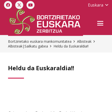
Euskara
Bortzirietako euskara mankomunitatea
Albisteak
Albisteak|Sailkatu gabea
Heldu da Euskaraldia!!
Heldu da Euskaraldia!!