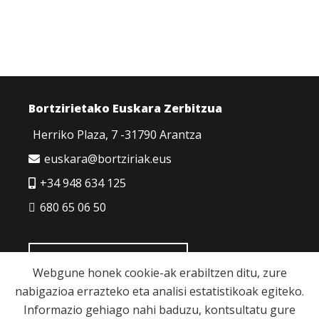
Bortzirietako Euskara Zerbitzua
Herriko Plaza, 7 -31790 Arantza
euskara@bortziriak.eus
+34 948 634 125
680 65 06 50
HARREMANETARAKO
Webgune honek cookie-ak erabiltzen ditu, zure
nabigazioa errazteko eta analisi estatistikoak egiteko.
Informazio gehiago nahi baduzu, kontsultatu gure