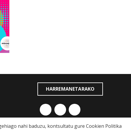
HARREMANETARAKO
o gehiago nahi baduzu, kontsultatu gure
Cookien Politika