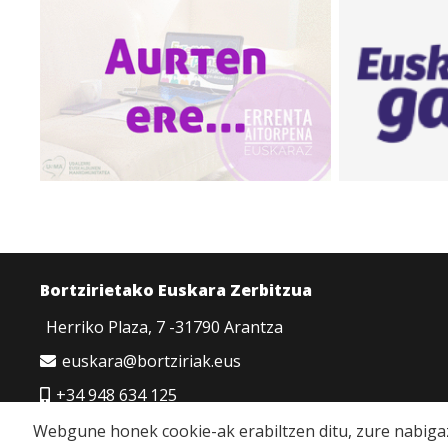
Bortzirietako Euskara Zerbitzua
Herriko Plaza, 7 -31790 Arantza
euskara@bortziriak.eus
+34 948 634 125
680 65 06 50
Webgune honek cookie-ak erabiltzen ditu, zure nabigaz