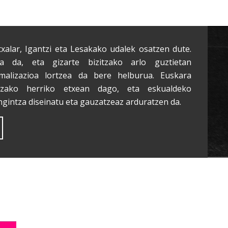
txalar, Igantzi eta Lesakako udalek osatzen dute.
a da, eta gizarte bizitzako arlo guztietan
malizazioa lortzea da bere helburua. Euskara
tzako herriko etxean dago, eta eskualdeko
ngintza diseinatu eta gauzatzeaz arduratzen da.