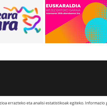
ioa errazteko eta analisi estatistikoak egiteko. Informazi