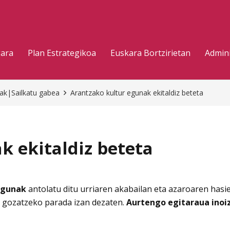
gara
Plan Estrategikoa
Euskara Bortzirietan
Admini
eak|Sailkatu gabea
Arantzako kultur egunak ekitaldiz beteta
k ekitaldiz beteta
egunak
antolatu ditu urriaren akabailan eta azaroaren has
ez gozatzeko parada izan dezaten.
Aurtengo egitaraua inoi