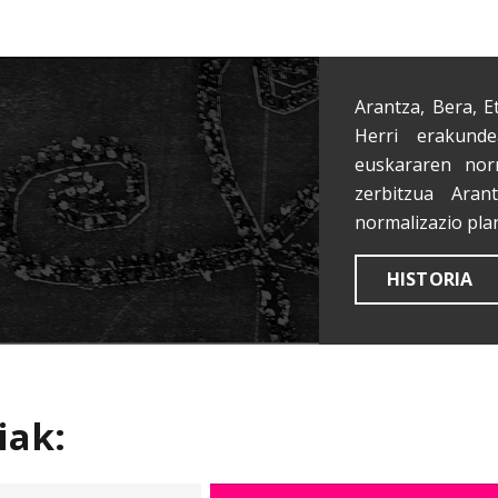
Arantza, Bera, E
Herri erakunde
euskararen nor
zerbitzua Aran
normalizazio pla
HISTORIA
iak: