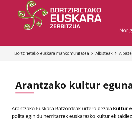
Nor 
Bortzirietako euskara mankomunitatea
Albisteak
Albist
Arantzako kultur eguna
Arantzako Euskara Batzordeak urtero bezala
kultur 
polita egin du herritarrek euskarazko kultur ekitaldi