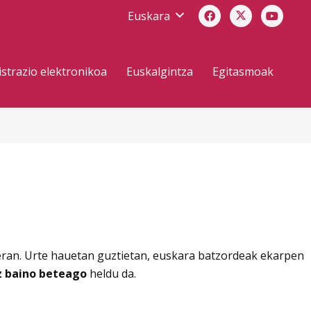
Euskara
strazio elektronikoa
Euskalgintza
Egitasmoak
ieran. Urte hauetan guztietan, euskara batzordeak ekarpen
z baino beteago
heldu da.