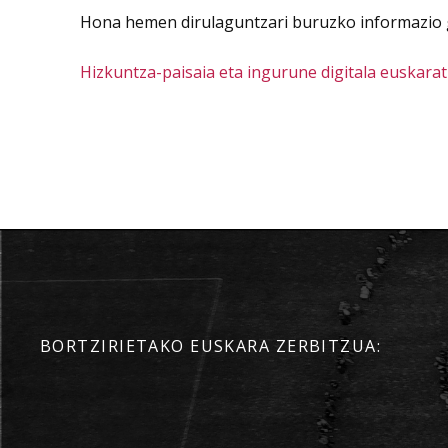
Hona hemen dirulaguntzari buruzko informazio 
Hizkuntza-paisaia eta ingurune digitala euskara
BORTZIRIETAKO EUSKARA ZERBITZUA: