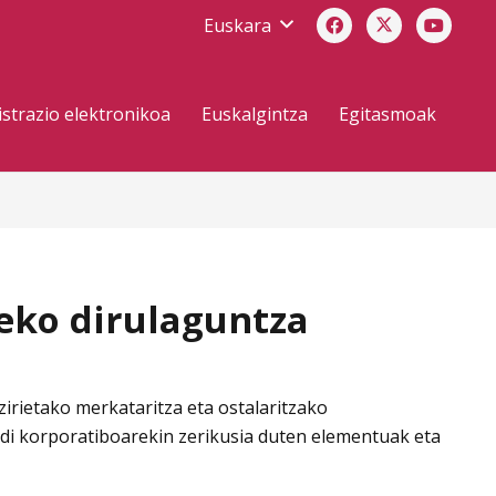
Euskara
strazio elektronikoa
Euskalgintza
Egitasmoak
zeko dirulaguntza
irietako merkataritza eta ostalaritzako
udi korporatiboarekin zerikusia duten elementuak eta