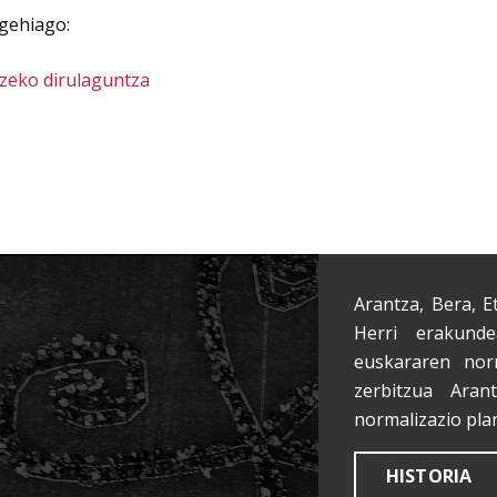
gehiago:
tzeko dirulaguntza
Arantza, Bera, E
Herri erakunde
euskararen nor
zerbitzua Aran
normalizazio pla
HISTORIA