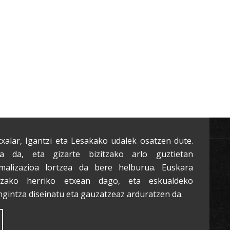
txalar, Igantzi eta Lesakako udalek osatzen dute.
a da, eta gizarte bizitzako arlo guztietan
malizazioa lortzea da bere helburua. Euskara
tzako herriko etxean dago, eta eskualdeko
ngintza diseinatu eta gauzatzeaz arduratzen da.