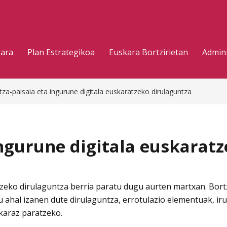
gara
Plan Estrategikoa
Euskara Bortzirietan
Admini
tza-paisaia eta ingurune digitala euskaratzeko dirulaguntza
ingurune digitala euskarat
tzeko dirulaguntza berria paratu dugu aurten martxan. Bortz
 ahal izanen dute dirulaguntza, errotulazio elementuak, ir
karaz paratzeko.