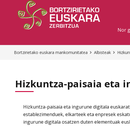
Nor 
Bortzirietako euskara mankomunitatea
Albisteak
Hizkun
Hizkuntza-paisaia eta 
Hizkuntza-paisaia eta ingurune digitala euskara
establezimenduek, elkarteek eta enpresek eskatu
ingurune digitala osatzen duten elementuak eus