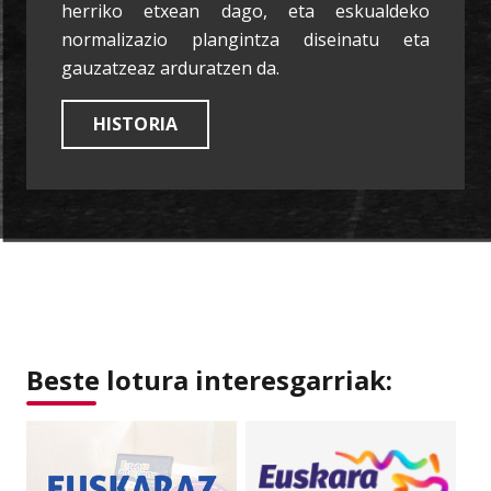
herriko etxean dago, eta eskualdeko
normalizazio plangintza diseinatu eta
gauzatzeaz arduratzen da.
HISTORIA
Beste lotura interesgarriak: