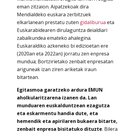
eman zitzaion. Aipatzekoak dira
Mendialdeko euskara zerbitzuek
elkarlanean prestatu zuten
gidaliburua
eta
Euskarabidearen dirulaguntza deialdiari
zabalkundea emateko ahalegina.
Euskaraldiko azkeneko bi edizioetan ere
(2020an eta 2022an) jorratu zen enpresa
mundua; Bortzirietako zenbait enpresatan
ariguneak izan ziren ariketak iraun
bitartean.
Egitasmoa garatzeko ardura EMUN
aholkularitzarena izanen da. Lan
munduaren euskalduntzean ezagutza
eta eskarmentu handia dute, eta
hemendik eta apirilaren bukaera bitarte,
zenbait enpresa bisitatuko dituzte
. Bilera