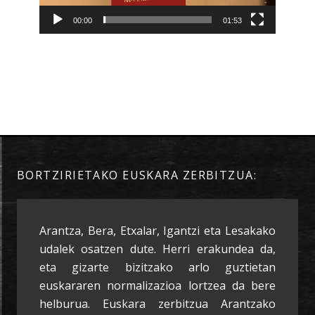
00:00
01:53
BORTZIRIETAKO EUSKARA ZERBITZUA:
Arantza, Bera, Etxalar, Igantzi eta Lesakako
udalek osatzen dute. Herri erakundea da,
eta gizarte bizitzako arlo guztietan
euskararen normalizazioa lortzea da bere
helburua. Euskara zerbitzua Arantzako