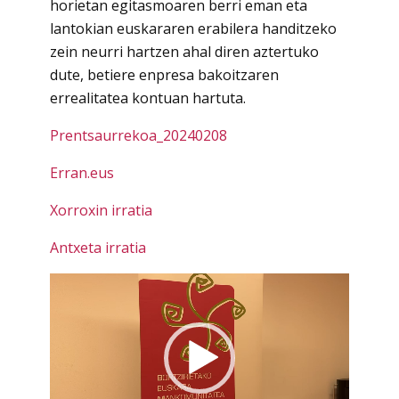
horietan egitasmoaren berri eman eta
lantokian euskararen erabilera handitzeko
zein neurri hartzen ahal diren aztertuko
dute, betiere enpresa bakoitzaren
errealitatea kontuan hartuta.
Prentsaurrekoa_20240208
Erran.eus
Xorroxin irratia
Antxeta irratia
Bideo
erreproduzigailua