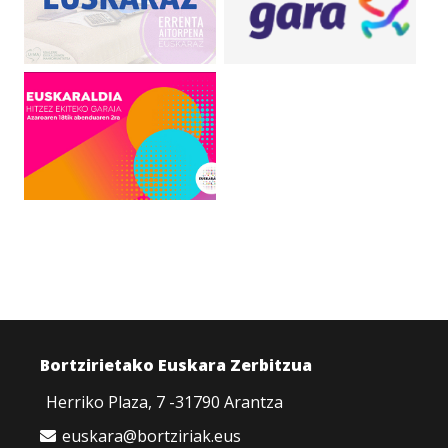
Bortzirietako Euskara Zerbitzua
Herriko Plaza, 7 -31790 Arantza
euskara@bortziriak.eus