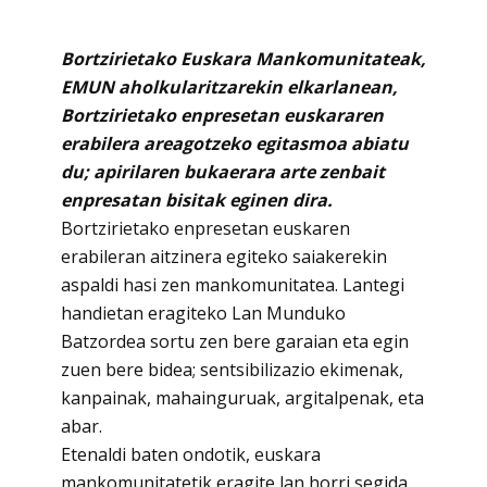
Bortzirietako Euskara Mankomunitateak,
EMUN aholkularitzarekin elkarlanean,
Bortzirietako enpresetan euskararen
erabilera areagotzeko egitasmoa abiatu
du; apirilaren bukaerara arte zenbait
enpresatan bisitak eginen dira.
Bortzirietako enpresetan euskaren
erabileran aitzinera egiteko saiakerekin
aspaldi hasi zen mankomunitatea. Lantegi
handietan eragiteko Lan Munduko
Batzordea sortu zen bere garaian eta egin
zuen bere bidea; sentsibilizazio ekimenak,
kanpainak, mahainguruak, argitalpenak, eta
abar.
Etenaldi baten ondotik, euskara
mankomunitatetik eragite lan horri segida