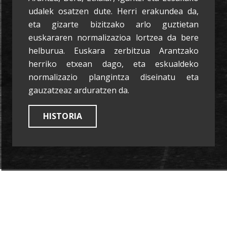
udalek osatzen dute. Herri erakundea da,
eta gizarte bizitzako arlo guztietan
euskararen normalizazioa lortzea da bere
helburua. Euskara zerbitzua Arantzako
herriko etxean dago, eta eskualdeko
normalizazio plangintza diseinatu eta
gauzatzeaz arduratzen da.
HISTORIA