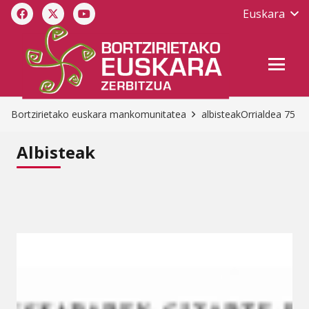
Euskara
Bortzirietako euskara mankomunitatea
albisteak
Orrialdea 75
Albisteak