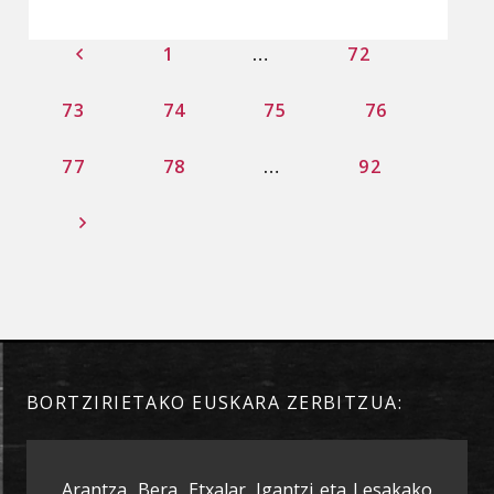
1
…
72
73
74
75
76
77
78
…
92
BORTZIRIETAKO EUSKARA ZERBITZUA:
Arantza, Bera, Etxalar, Igantzi eta Lesakako