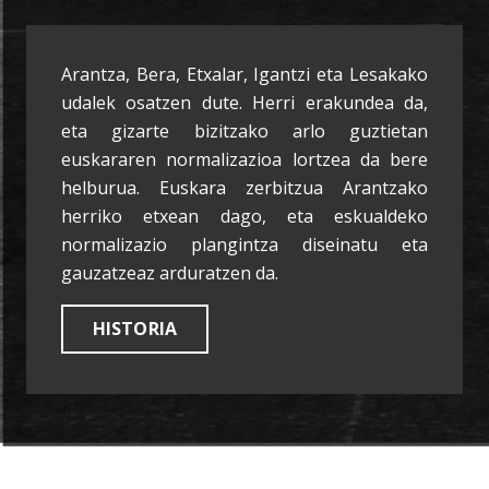
Arantza, Bera, Etxalar, Igantzi eta Lesakako
udalek osatzen dute. Herri erakundea da,
eta gizarte bizitzako arlo guztietan
euskararen normalizazioa lortzea da bere
helburua. Euskara zerbitzua Arantzako
herriko etxean dago, eta eskualdeko
normalizazio plangintza diseinatu eta
gauzatzeaz arduratzen da.
HISTORIA