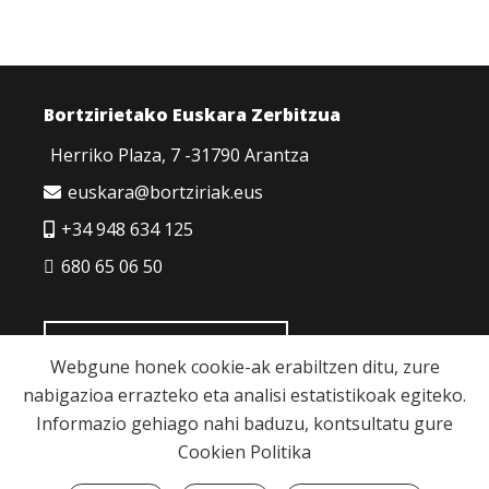
Bortzirietako Euskara Zerbitzua
Herriko Plaza, 7 -31790 Arantza
euskara@bortziriak.eus
+34 948 634 125
680 65 06 50
HARREMANETARAKO
Webgune honek cookie-ak erabiltzen ditu, zure
nabigazioa errazteko eta analisi estatistikoak egiteko.
Informazio gehiago nahi baduzu, kontsultatu gure
Cookien Politika