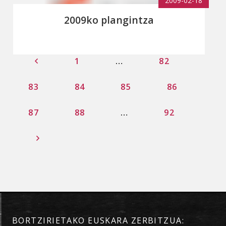
2009-02-18
2009ko plangintza
1
…
82
83
84
85
86
87
88
…
92
BORTZIRIETAKO EUSKARA ZERBITZUA: