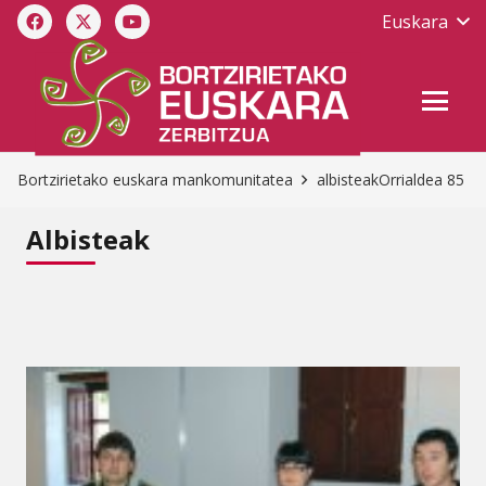
Euskara
Bortzirietako euskara mankomunitatea
albisteak
Orrialdea 85
Albisteak