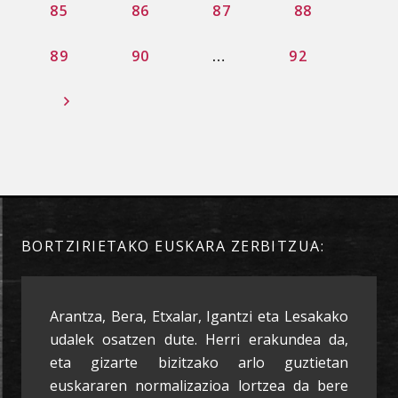
85
86
87
88
89
90
…
92
BORTZIRIETAKO EUSKARA ZERBITZUA:
Arantza, Bera, Etxalar, Igantzi eta Lesakako
udalek osatzen dute. Herri erakundea da,
eta gizarte bizitzako arlo guztietan
euskararen normalizazioa lortzea da bere