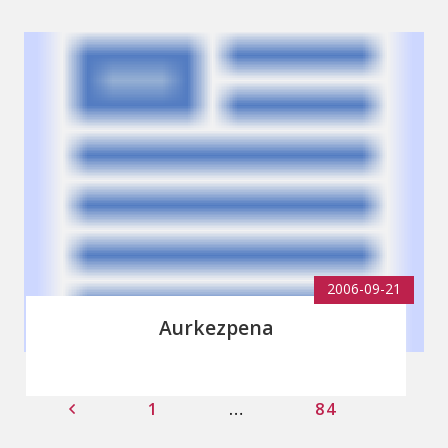
2006-09-21
Aurkezpena
1
…
84