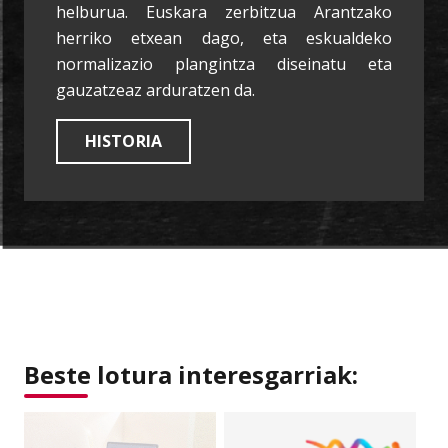
helburua. Euskara zerbitzua Arantzako
herriko etxean dago, eta eskualdeko
normalizazio plangintza diseinatu eta
gauzatzeaz arduratzen da.
HISTORIA
Beste lotura interesgarriak: