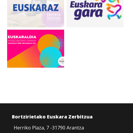
Bortzirietako Euskara Zerbitzua
Herriko Plaza, 7 -31790 Arantza