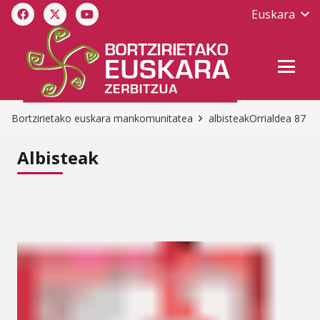
Euskara
Bortzirietako euskara mankomunitatea
albisteak
Orrialdea 87
Albisteak