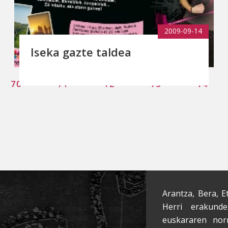
2009-09-14
Iseka gazte taldea
70
71
72
73
74
Arantza, Bera, E
Herri erakunde
euskararen nor