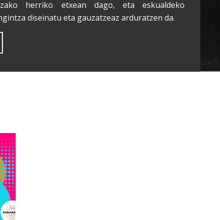
tzako herriko etxean dago, eta eskualdeko
ngintza diseinatu eta gauzatzeaz arduratzen da.