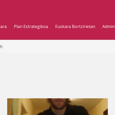
gara
Plan Estrategikoa
Euskara Bortzirietan
Admini
3)