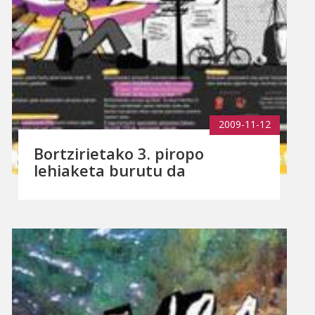
2009-11-12
Bortzirietako 3. piropo
lehiaketa burutu da