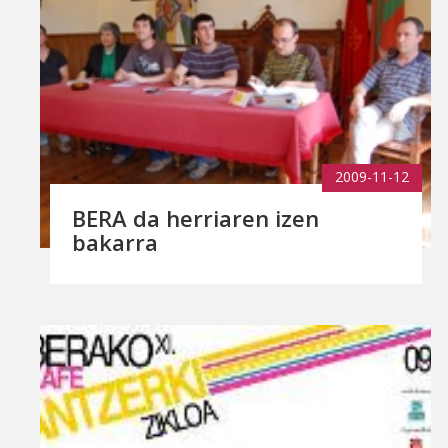
2009-11-12
BERA da herriaren izen
bakarra