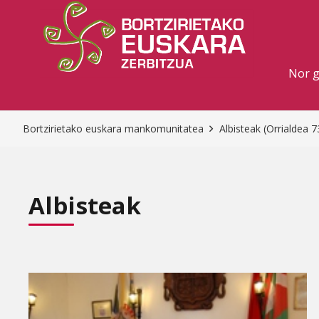
Nor 
Bortzirietako euskara mankomunitatea
Albisteak
(Orrialdea 7
Albisteak