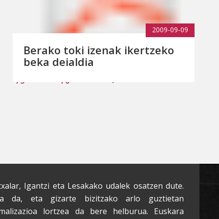
2009-09-09
Berako toki izenak ikertzeko
beka deialdia
75
76
txalar, Igantzi eta Lesakako udalek osatzen dute.
a da, eta gizarte bizitzako arlo guztietan
malizazioa lortzea da bere helburua. Euskara