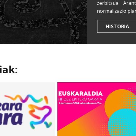
zerbitzua Aran
normalizazio pla
HISTORIA
iak: