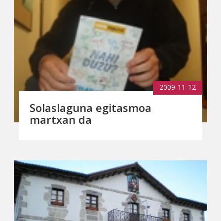
2009-11-12
Solaslaguna egitasmoa
martxan da