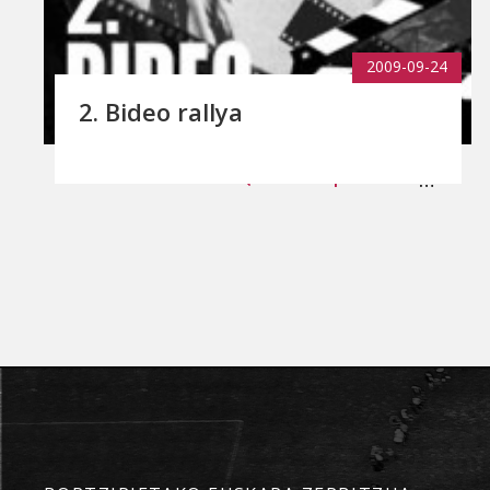
2009-09-24
2. Bideo rallya
1
…