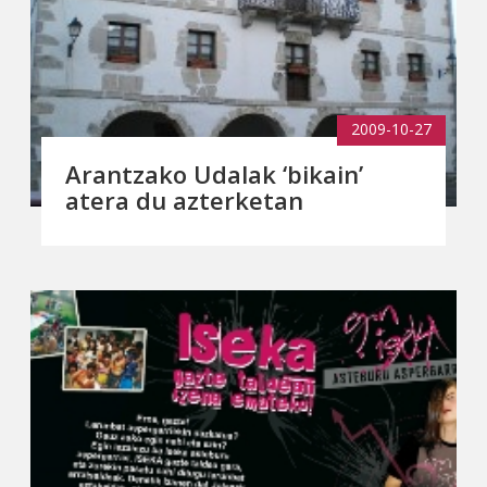
2009-10-27
Arantzako Udalak ‘bikain’
atera du azterketan