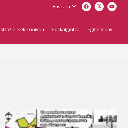
Euskara
strazio elektronikoa
Euskalgintza
Egitasmoak