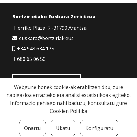
Bortzirietako Euskara Zerbitzua
Herriko Plaza, 7 -31790 Arantza
euskara@bortziriak.eus
+34 948 634 125
680 65 06 50
HARREMANETARAKO
Webgune honek cookie-ak erabiltzen ditu, zure
nabigazioa errazteko eta analisi estatistikoak egiteko.
Informazio gehiago nahi baduzu, kontsultatu gure
Cookien Politika
Cookie politika
|
Pribatutasun politika
|
Lege
Onartu
Ukatu
Konfiguratu
oharra