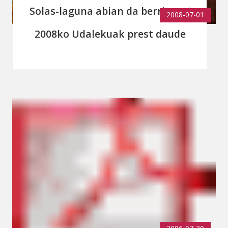
Solas-laguna abian da berriz ere!
2008-07-01
2008ko Udalekuak prest daude