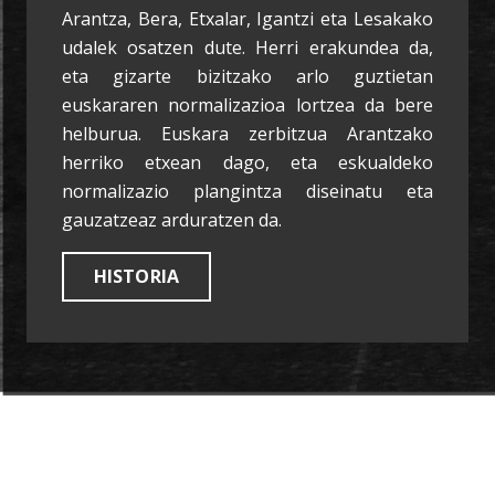
Arantza, Bera, Etxalar, Igantzi eta Lesakako
udalek osatzen dute. Herri erakundea da,
eta gizarte bizitzako arlo guztietan
euskararen normalizazioa lortzea da bere
helburua. Euskara zerbitzua Arantzako
herriko etxean dago, eta eskualdeko
normalizazio plangintza diseinatu eta
gauzatzeaz arduratzen da.
HISTORIA