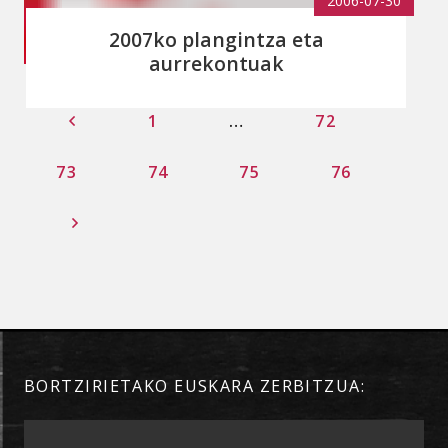
2006-07-30
2007ko plangintza eta
aurrekontuak
1
…
72
73
74
75
76
BORTZIRIETAKO EUSKARA ZERBITZUA: