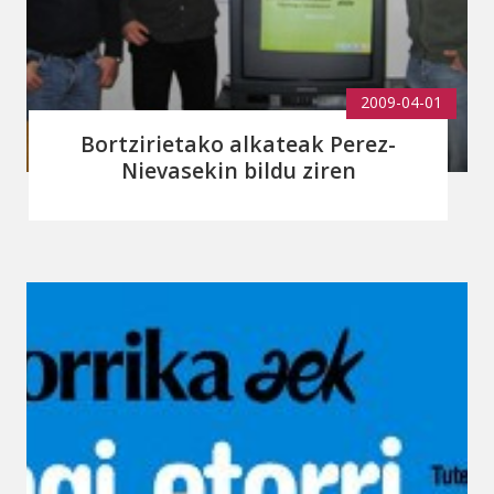
2009-04-01
Bortzirietako alkateak Perez-
Nievasekin bildu ziren