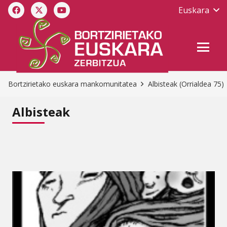
Euskara
Bortzirietako euskara mankomunitatea
Albisteak
(Orrialdea 75)
Albisteak