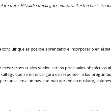
tu dute. Hitzaldia duela gutxi euskara ikasten hasi zirenei
 concluir que es posible aprenderlo e incorporarlo en el día
 mostrarnos cuáles suelen ser los principales obstáculos al
kaltegi, que se en encargará de responder a las preguntas
as personas, ex-alumnas que han aprendido euskara, quienes