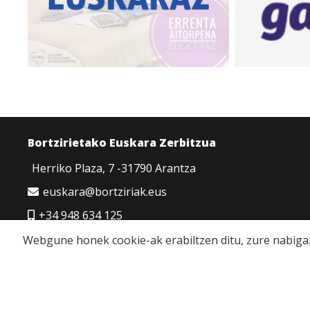
Bortzirietako Euskara Zerbitzua
Herriko Plaza, 7 -31790 Arantza
euskara@bortziriak.eus
+34 948 634 125
680 65 06 50
Webgune honek cookie-ak erabiltzen ditu, zure nabigaz
Cookie politika
|
Pribatutasun politika
|
Lege oha