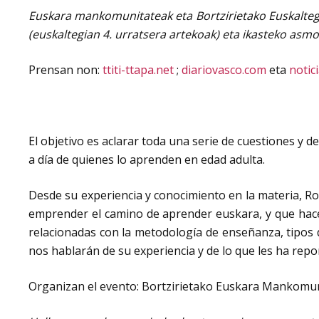
Euskara mankomunitateak eta Bortzirietako Euskaltegia
(euskaltegian 4. urratsera artekoak) eta ikasteko asm
Prensan non:
ttiti-ttapa.net
;
diariovasco.com
eta
notic
El objetivo es aclarar toda una serie de cuestiones y 
a día de quienes lo aprenden en edad adulta.
Desde su experiencia y conocimiento en la materia, Ro
emprender el camino de aprender euskara, y que hace
relacionadas con la metodología de enseñanza, tipos 
nos hablarán de su experiencia y de lo que les ha rep
Organizan el evento: Bortzirietako Euskara Mankomuni