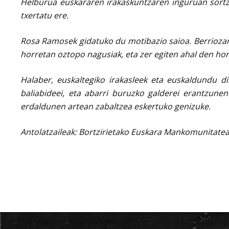
Helburua euskararen irakaskuntzaren inguruan sortze
txertatu ere.
R
osa Ramosek gidatuko du motibazio saioa. Berriozark
horretan oztopo nagusiak, eta zer egiten ahal den hor
Halaber, euskaltegiko irakasleek eta euskaldundu di
baliabideei, eta abarri buruzko galderei erantzunen
erdaldunen artean zabaltzea eskertuko genizuke.
Antolatzaileak: Bortzirietako Euskara Mankomunitatea 