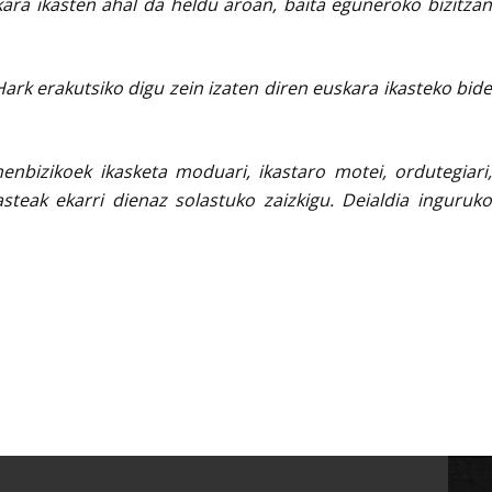
kara ikasten ahal da heldu aroan, baita eguneroko bizitzan
ark erakutsiko digu zein izaten diren euskara ikasteko bide
nbizikoek ikasketa moduari, ikastaro motei, ordutegiari,
steak ekarri dienaz solastuko zaizkigu. Deialdia inguruko