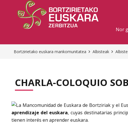
Nor 
Bortzirietako euskara mankomunitatea
Albisteak
Albist
CHARLA-COLOQUIO SOBR
La Mancomunidad de Euskara de Bortziriak y el Eus
aprendizaje del euskara
, cuyas destinatarias prin
tienen interés en aprender euskara.