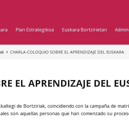
gara
Plan Estrategikoa
Euskara Bortzirietan
Admini
eak
CHARLA-COLOQUIO SOBRE EL APRENDIZAJE DEL EUSKARA
E EL APRENDIZAJE DEL EU
kaltegi de Bortziriak, coincidiendo con la campaña de mat
cipales son aquellas personas que han comenzado su proce