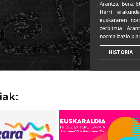
Arantza, Bera, E
Herri erakunde
euskararen nor
zerbitzua Aran
normalizazio pla
HISTORIA
iak: