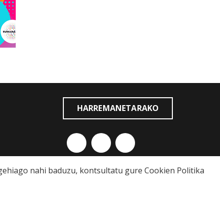
HARREMANETARAKO
o gehiago nahi baduzu, kontsultatu gure
Cookien Politika