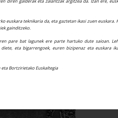
n diren galderak eta zalantzak argitzea da. Izan ere, eus
o euskara teknikaria da, eta gaztetan ikasi zuen euskara. H
iek gainditzeko.
ren pare bat lagunek ere parte hartuko dute saioan. Lehe
 diete, eta bigarrengoek, euren bizipenaz eta euskara ika
eta Bortzirietako Euskaltegia