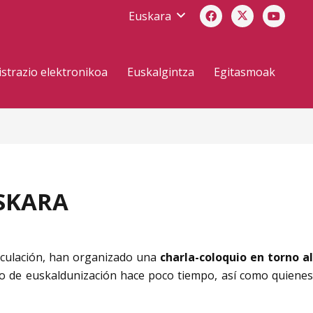
Euskara
strazio elektronikoa
Euskalgintza
Egitasmoak
SKARA
riculación, han organizado una
charla-coloquio en torno a
so de euskaldunización hace poco tiempo, así como quiene