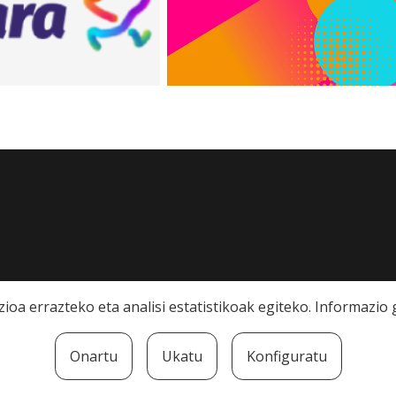
ioa errazteko eta analisi estatistikoak egiteko. Informazi
Onartu
Ukatu
Konfiguratu
rra