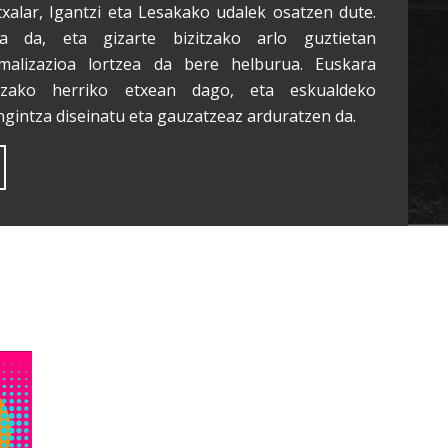
txalar, Igantzi eta Lesakako udalek osatzen dute.
a da, eta gizarte bizitzako arlo guztietan
malizazioa lortzea da bere helburua. Euskara
tzako herriko etxean dago, eta eskualdeko
ngintza diseinatu eta gauzatzeaz arduratzen da.