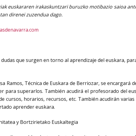
k euskararen irakaskuntzari buruzko motibazio saioa antola
otan direnei zuzendua dago.
iasdenavarra.com
de dudas que surgen en torno al aprendizaje del euskara, para
sa Ramos, Técnica de Euskara de Berriozar, se encargará de
r para superarlos. También acudirá el profesorado del eus
de cursos, horarios, recursos, etc. También acudirán vari
ortado aprender euskara.
tatea y Bortzirietako Euskaltegia