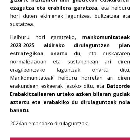
ezagutza eta erabilera garatzea,
eta helburu
hori duten ekimenak laguntzea, bultzatzea eta
sustatzea.
Helburu hori garatzeko
, mankomunitateak
2023-2025 aldirako dirulaguntzen plan
estrategikoa onartu du,
eta euskararen
normalizazioan eta sustapenean ari diren
eragileentzako laguntzak onartu ditu.
Mankomunitateak helburu horretan ari diren
erakundeen eskaerak jasoko ditu, eta
Batzorde
Erabakitzailearen urteko azken bileran guziak
aztertu eta erabakiko du dirulaguntzak nola
banatu.
2024an emandako dirulaguntzak: