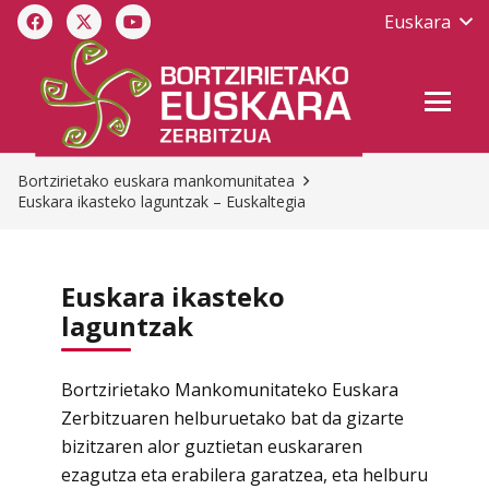
Euskara
Bortzirietako euskara mankomunitatea
Euskara ikasteko laguntzak – Euskaltegia
Euskara ikasteko
laguntzak
Bortzirietako Mankomunitateko Euskara
Zerbitzuaren helburuetako bat da gizarte
bizitzaren alor guztietan euskararen
ezagutza eta erabilera garatzea, eta helburu