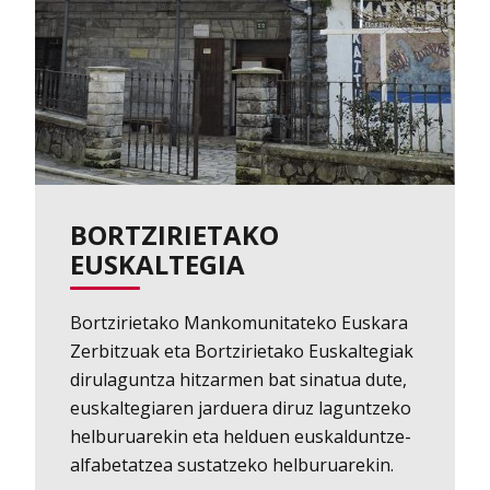
BORTZIRIETAKO
EUSKALTEGIA
Bortzirietako Mankomunitateko Euskara
Zerbitzuak eta Bortzirietako Euskaltegiak
dirulaguntza hitzarmen bat sinatua dute,
euskaltegiaren jarduera diruz laguntzeko
helburuarekin eta helduen euskalduntze-
alfabetatzea sustatzeko helburuarekin.