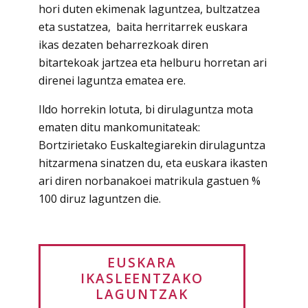
hori duten ekimenak laguntzea, bultzatzea
eta sustatzea, baita herritarrek euskara
ikas dezaten beharrezkoak diren
bitartekoak jartzea eta helburu horretan ari
direnei laguntza ematea ere.
Ildo horrekin lotuta, bi dirulaguntza mota
ematen ditu mankomunitateak:
Bortzirietako Euskaltegiarekin dirulaguntza
hitzarmena sinatzen du, eta euskara ikasten
ari diren norbanakoei matrikula gastuen %
100 diruz laguntzen die.
EUSKARA
IKASLEENTZAKO
LAGUNTZAK