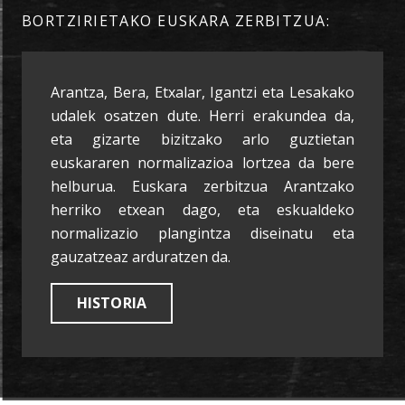
BORTZIRIETAKO EUSKARA ZERBITZUA:
Arantza, Bera, Etxalar, Igantzi eta Lesakako
udalek osatzen dute. Herri erakundea da,
eta gizarte bizitzako arlo guztietan
euskararen normalizazioa lortzea da bere
helburua. Euskara zerbitzua Arantzako
herriko etxean dago, eta eskualdeko
normalizazio plangintza diseinatu eta
gauzatzeaz arduratzen da.
HISTORIA