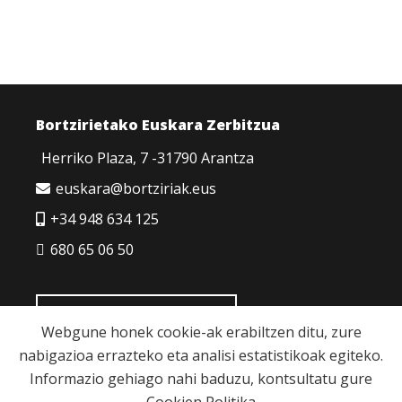
Bortzirietako Euskara Zerbitzua
Herriko Plaza, 7 -31790 Arantza
euskara@bortziriak.eus
+34 948 634 125
680 65 06 50
HARREMANETARAKO
Webgune honek cookie-ak erabiltzen ditu, zure
nabigazioa errazteko eta analisi estatistikoak egiteko.
Informazio gehiago nahi baduzu, kontsultatu gure