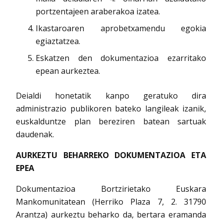
portzentajeen araberakoa izatea.
Ikastaroaren aprobetxamendu egokia
egiaztatzea.
Eskatzen den dokumentazioa ezarritako
epean aurkeztea.
Deialdi honetatik kanpo geratuko dira
administrazio publikoren bateko langileak izanik,
euskalduntze plan bereziren batean sartuak
daudenak.
AURKEZTU BEHARREKO DOKUMENTAZIOA ETA
EPEA
Dokumentazioa Bortzirietako Euskara
Mankomunitatean (Herriko Plaza 7, 2. 31790
Arantza) aurkeztu beharko da, bertara eramanda