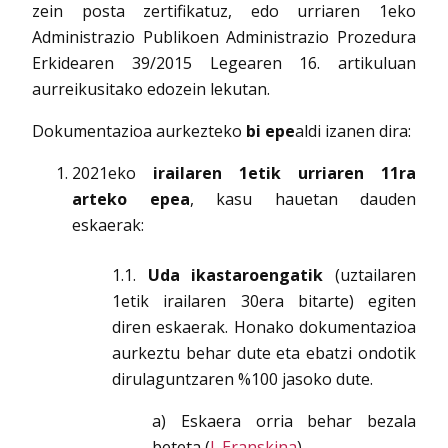
zein posta zertifikatuz, edo urriaren 1eko
Administrazio Publikoen Administrazio Prozedura
Erkidearen 39/2015 Legearen 16. artikuluan
aurreikusitako edozein lekutan.
Dokumentazioa aurkezteko
bi epe
aldi izanen dira:
2021eko
irailaren 1etik urriaren 11ra
arteko epea
, kasu hauetan dauden
eskaerak:
1.1.
Uda ikastaroengatik
(uztailaren
1etik irailaren 30era bitarte) egiten
diren eskaerak. Honako dokumentazioa
aurkeztu behar dute eta ebatzi ondotik
dirulaguntzaren %100 jasoko dute.
a) Eskaera orria behar bezala
beteta (
I. Eranskina
)