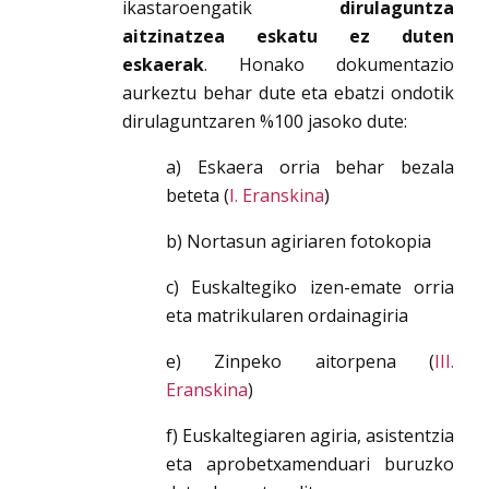
ikastaroengatik
dirulaguntza
aitzinatzea eskatu ez duten
eskaerak
. Honako dokumentazio
aurkeztu behar dute eta ebatzi ondotik
dirulaguntzaren %100 jasoko dute:
a) Eskaera orria behar bezala
beteta (
I. Eranskina
)
b) Nortasun agiriaren fotokopia
c) Euskaltegiko izen-emate orria
eta matrikularen ordainagiria
e) Zinpeko aitorpena (
III.
Eranskina
)
f) Euskaltegiaren agiria, asistentzia
eta aprobetxamenduari buruzko