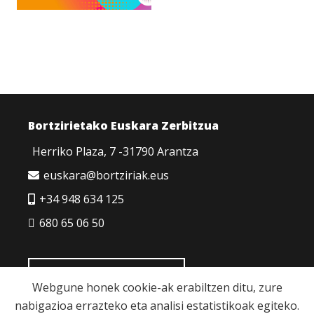
Bortzirietako Euskara Zerbitzua
Herriko Plaza, 7 -31790 Arantza
euskara@bortziriak.eus
+34 948 634 125
680 65 06 50
HARREMANETARAKO
Webgune honek cookie-ak erabiltzen ditu, zure
nabigazioa errazteko eta analisi estatistikoak egiteko.