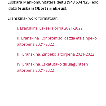
Euskara Mankomunitatera deitu (
948 634 125
) edo
idatzi (
euskara@bortziriak.eus
).
Eranskinak word formatuan:
I. Eranskina. Eskaera orria 2021-2022
II. Eranskina. Konpromiso idatzia eta zinpeko
aitorpena 2021-2022
III. Eranskina. Zinpeko aitorpena 2021-2022
IV. Eranskina. Eskatutako dirulaguntzen
aitorpena 2021-2022