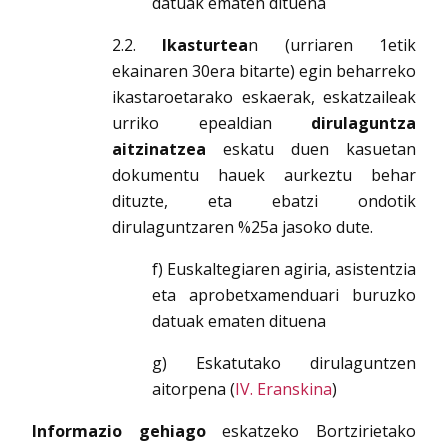
datuak ematen dituena
2.2.
Ikasturtea
n (urriaren 1etik
ekainaren 30era bitarte) egin beharreko
ikastaroetarako eskaerak, eskatzaileak
urriko epealdian
dirulaguntza
aitzinatzea
eskatu duen kasuetan
dokumentu hauek aurkeztu behar
dituzte, eta ebatzi ondotik
dirulaguntzaren %25a jasoko dute.
f) Euskaltegiaren agiria, asistentzia
eta aprobetxamenduari buruzko
datuak ematen dituena
g) Eskatutako dirulaguntzen
aitorpena (
IV. Eranskina
)
Informazio gehiago
eskatzeko Bortzirietako