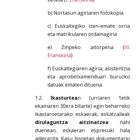
b) Nortasun agiriaren fotokopia
c) Euskaltegiko izen-emate orria
eta matrikularen ordainagiria
e) Zinpeko aitorpena (
III.
Eranskina
)
f) Euskaltegiaren agiria, asistentzia
eta aprobetxamenduari buruzko
datuak ematen dituena.
1.2.
Ikasturtea
n (urriaren 1etik
ekainaren 30era bitarte) egin beharreko
ikastaroetarako eskaerak, eskatzaileak
dirulaguntza aitzinatzea
nahi
duenean, eskaeran espresuki hala
adierazita. Kasu honetan dokumentazio