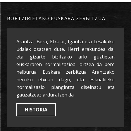
BORTZIRIETAKO EUSKARA ZERBITZUA:
Arantza, Bera, Etxalar, Igantzi eta Lesakako
udalek osatzen dute. Herri erakundea da,
eta gizarte bizitzako arlo guztietan
euskararen normalizazioa lortzea da bere
helburua. Euskara zerbitzua Arantzako
herriko etxean dago, eta eskualdeko
normalizazio plangintza diseinatu eta
gauzatzeaz arduratzen da.
HISTORIA