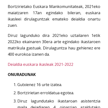
Bortzirietako Euskara Mankomunitateak, 2021eko
maiatzaren 17an egindako bileran, euskara
ikasleei dirulaguntzak emateko deialdia onartu
zuen.
Diruz lagunduko dira 2021eko uztailaren 1etik
2022ko ekainaren 30era arte egindako ikastaroen
matrikula gastuak. Dirulaguntza hau gehienez ere
400 eurokoa izanen da.
Deialdia euskara ikasleak 2021-2022
ONURADUNAK
Gutxienez 16 urte izatea.
Bortzirietan erroldatua egotea.
Diruz lagundutako ikastaroan asistentzia
maila deiadiaren 4. oinarrian azaldutako