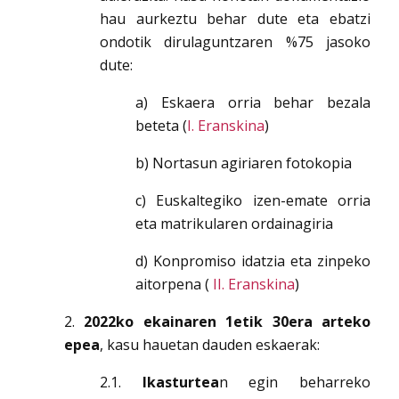
hau aurkeztu behar dute eta ebatzi
ondotik dirulaguntzaren %75 jasoko
dute:
a) Eskaera orria behar bezala
beteta (
I. Eranskina
)
b) Nortasun agiriaren fotokopia
c) Euskaltegiko izen-emate orria
eta matrikularen ordainagiria
d) Konpromiso idatzia eta zinpeko
aitorpena (
II. Eranskina
)
2.
2022ko ekainaren 1etik 30era arteko
epea
, kasu hauetan dauden eskaerak:
2.1.
Ikasturtea
n egin beharreko