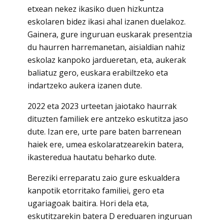
etxean nekez ikasiko duen hizkuntza
eskolaren bidez ikasi ahal izanen duelakoz.
Gainera, gure inguruan euskarak presentzia
du haurren harremanetan, aisialdian nahiz
eskolaz kanpoko jardueretan, eta, aukerak
baliatuz gero, euskara erabiltzeko eta
indartzeko aukera izanen dute.
2022 eta 2023 urteetan jaiotako haurrak
dituzten familiek ere antzeko eskutitza jaso
dute. Izan ere, urte pare baten barrenean
haiek ere, umea eskolaratzearekin batera,
ikasteredua hautatu beharko dute.
Bereziki erreparatu zaio gure eskualdera
kanpotik etorritako familiei, gero eta
ugariagoak baitira. Hori dela eta,
eskutitzarekin batera D ereduaren inguruan