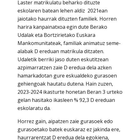
Laster matrikulatu beharko dituzte
eskolaren batean lehen aldiz 2021ean
jaiotako haurrak dituzten familiek. Horren
harira kanpainatxoa egin dute Berako
Udalak eta Bortzirietako Euskara
Mankomunitateak, familiak animatuz seme-
alabak D ereduan matrikula ditzaten.
Udaletik berriki jaso duten eskutitzean
azpimarratzen zaie D eredua dela azken
hamarkadotan gure eskualdeko gurasoen
gehiengoak hautatu dutena. Hain zuzen,
2023-2024 ikasturte honetan Beran 3 urteko
gelan hasitako ikasleen % 92,3 D ereduan
eskolaratu da.
Horrez gain, aipatzen zaie gurasoek edo
gurasoetako batek euskaraz ez jakinda ere,
haurrarentzat D eredua dela egokiena,