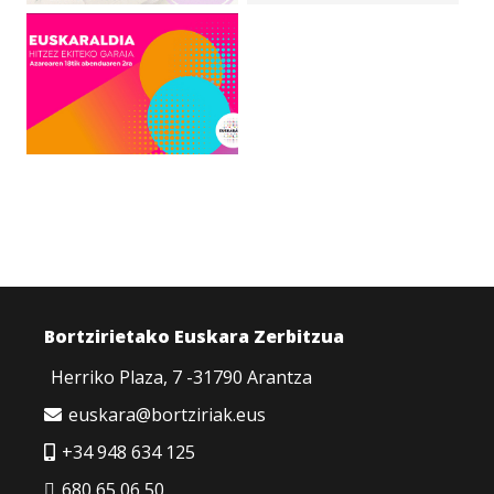
Bortzirietako Euskara Zerbitzua
Herriko Plaza, 7 -31790 Arantza
euskara@bortziriak.eus
+34 948 634 125
680 65 06 50