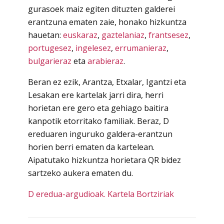
gurasoek maiz egiten dituzten galderei
erantzuna ematen zaie, honako hizkuntza
hauetan:
euskaraz
,
gaztelaniaz
,
frantsesez
,
portugesez
,
ingelesez
,
errumanieraz
,
bulgarieraz
eta
arabieraz
.
Beran ez ezik, Arantza, Etxalar, Igantzi eta
Lesakan ere kartelak jarri dira, herri
horietan ere gero eta gehiago baitira
kanpotik etorritako familiak. Beraz, D
ereduaren inguruko galdera-erantzun
horien berri ematen da kartelean.
Aipatutako hizkuntza horietara QR bidez
sartzeko aukera ematen du.
D eredua-argudioak. Kartela Bortziriak