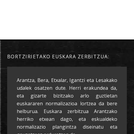
BORTZIRIETAKO EUSKARA ZERBITZUA:
Arantza, Bera, Etxalar, Igantzi eta Lesakako
udalek osatzen dute. Herri erakundea da,
eta gizarte bizitzako arlo guztietan
euskararen normalizazioa lortzea da bere
helburua. Euskara zerbitzua Arantzako
herriko etxean dago, eta eskualdeko
normalizazio plangintza diseinatu eta