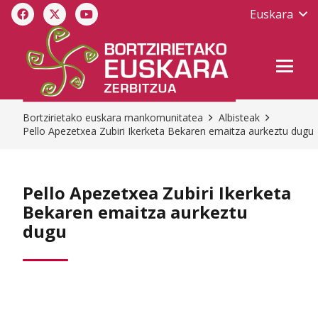
Euskara
Bortzirietako euskara mankomunitatea
Albisteak
Pello Apezetxea Zubiri Ikerketa Bekaren emaitza aurkeztu dugu
Pello Apezetxea Zubiri Ikerketa
Bekaren emaitza aurkeztu
dugu