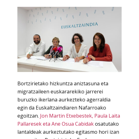
Bortzirietako hizkuntza aniztasuna eta
migratzaileen euskararekiko jarrerei
buruzko ikerlana aurkezteko agerraldia
egin da Euskaltzaindiaren Nafarroako
egoitzan.
Jon Martin Etxebestek, Paula Laita
Pallaresek eta Ane Osua Cabidak
osatutako
lantaldeak aurkeztutako egitasmo hori izan