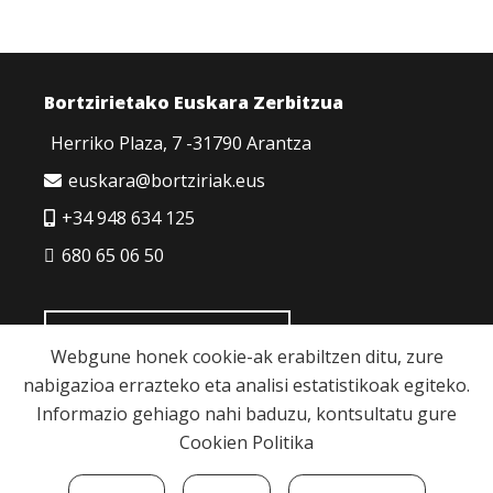
Bortzirietako Euskara Zerbitzua
Herriko Plaza, 7 -31790 Arantza
euskara@bortziriak.eus
+34 948 634 125
680 65 06 50
HARREMANETARAKO
Webgune honek cookie-ak erabiltzen ditu, zure
nabigazioa errazteko eta analisi estatistikoak egiteko.
Informazio gehiago nahi baduzu, kontsultatu gure
Cookien Politika
Cookie politika
|
Pribatutasun politika
|
Lege