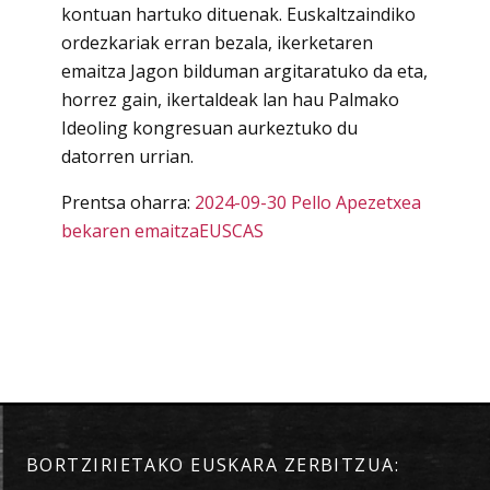
kontuan hartuko dituenak. Euskaltzaindiko
ordezkariak erran bezala, ikerketaren
emaitza Jagon bilduman argitaratuko da eta,
horrez gain, ikertaldeak lan hau Palmako
Ideoling kongresuan aurkeztuko du
datorren urrian.
Prentsa oharra:
2024-09-30 Pello Apezetxea
bekaren emaitzaEUSCAS
BORTZIRIETAKO EUSKARA ZERBITZUA: