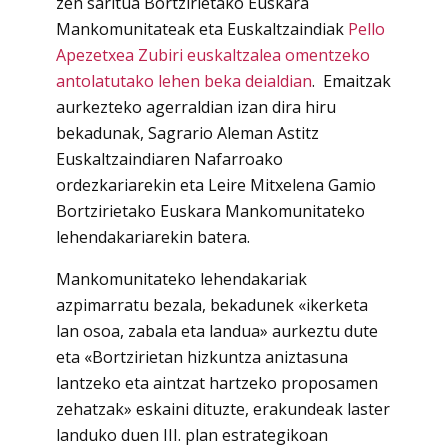
zen saritua Bortzirietako Euskara
Mankomunitateak eta Euskaltzaindiak
Pello
Apezetxea Zubiri euskaltzalea omentzeko
antolatutako lehen beka deialdian
. Emaitzak
aurkezteko agerraldian izan dira hiru
bekadunak, Sagrario Aleman Astitz
Euskaltzaindiaren Nafarroako
ordezkariarekin eta Leire Mitxelena Gamio
Bortzirietako Euskara Mankomunitateko
lehendakariarekin batera.
Mankomunitateko lehendakariak
azpimarratu bezala, bekadunek «ikerketa
lan osoa, zabala eta landua» aurkeztu dute
eta «Bortzirietan hizkuntza aniztasuna
lantzeko eta aintzat hartzeko proposamen
zehatzak» eskaini dituzte, erakundeak laster
landuko duen III. plan estrategikoan