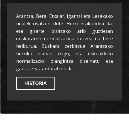
Arantza, Bera, Etxalar, Igantzi eta Lesakako
udalek osatzen dute. Herri erakundea da,
eta gizarte bizitzako arlo guztietan
euskararen normalizazioa lortzea da bere
helburua. Euskara zerbitzua Arantzako
herriko etxean dago, eta eskualdeko
normalizazio plangintza diseinatu eta
gauzatzeaz arduratzen da.
HISTORIA