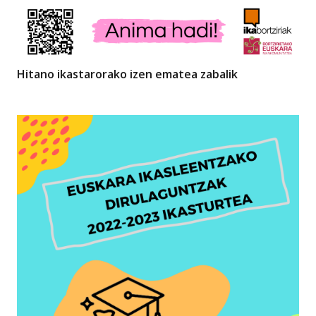
Hitano ikastarorako izen ematea zabalik