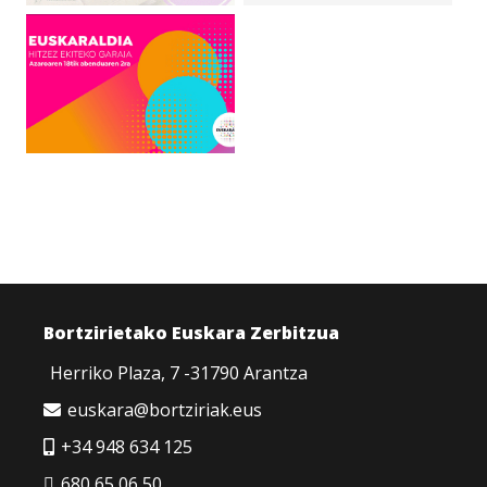
Bortzirietako Euskara Zerbitzua
Herriko Plaza, 7 -31790 Arantza
euskara@bortziriak.eus
+34 948 634 125
680 65 06 50