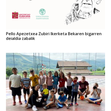
Pello Apezetxea Zubiri Ikerketa Bekaren bigarren
deialdia zabalik