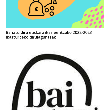
Banatu dira euskara ikasleentzako 2022-2023
ikasturteko dirulaguntzak