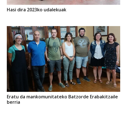
Hasi dira 2023ko udalekuak
Eratu da mankomunitateko Batzorde Erabakitzaile
berria