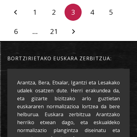
1
2
3
4
5
6
…
21
BORTZIRIETAKO EUSKARA ZERBITZUA:
Arantza, Bera, Etxalar, Igantzi eta Lesakako
udalek osatzen dute. Herri erakundea da,
eta gizarte bizitzako arlo guztietan
euskararen normalizazioa lortzea da bere
helburua. Euskara zerbitzua Arantzako
herriko etxean dago, eta eskualdeko
normalizazio plangintza diseinatu eta