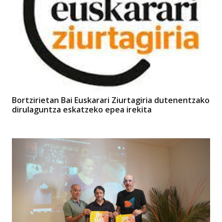
Bortzirietan Bai Euskarari Ziurtagiria dutenentzako
dirulaguntza eskatzeko epea irekita