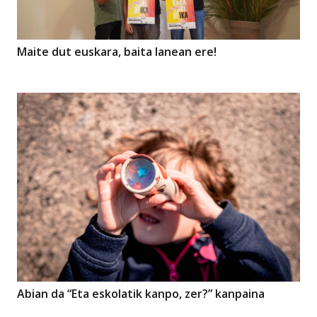
Maite dut euskara, baita lanean ere!
Abian da “Eta eskolatik kanpo, zer?” kanpaina