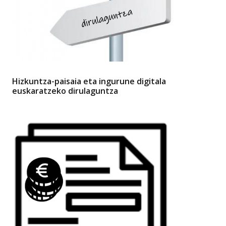
Hizkuntza-paisaia eta ingurune digitala
euskaratzeko dirulaguntza