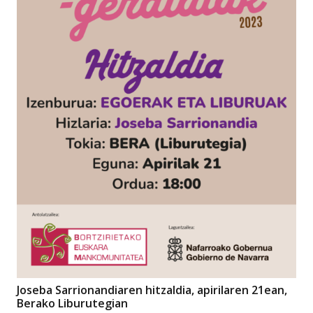
Joseba Sarrionandiaren hitzaldia, apirilaren 21ean,
Berako Liburutegian