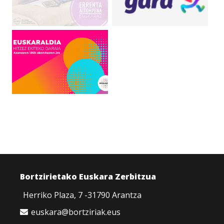
Bortzirietako Euskara Zerbitzua
Herriko Plaza, 7 -31790 Arantza
euskara@bortziriak.eus