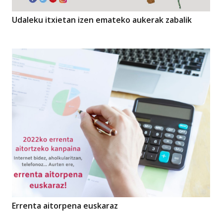
Udaleku itxietan izen emateko aukerak zabalik
Errenta aitorpena euskaraz