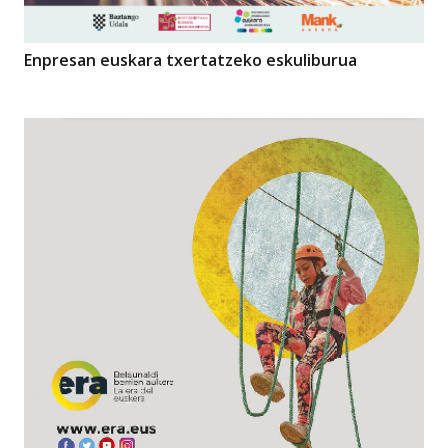
Enpresan euskara txertatzeko eskuliburua