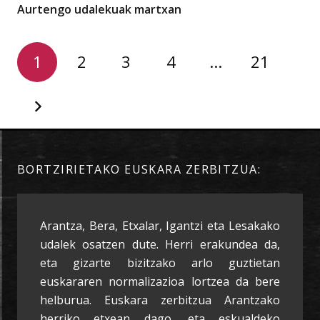
Aurtengo udalekuak martxan
1
2
3
4
…
21
BORTZIRIETAKO EUSKARA ZERBITZUA:
Arantza, Bera, Etxalar, Igantzi eta Lesakako
udalek osatzen dute. Herri erakundea da,
eta gizarte bizitzako arlo guztietan
euskararen normalizazioa lortzea da bere
helburua. Euskara zerbitzua Arantzako
herriko etxean dago, eta eskualdeko