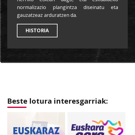
normalizazio plangintza diseinatu eta
gauzatzeaz arduratzen da.
HISTORIA
Beste lotura interesgarriak: