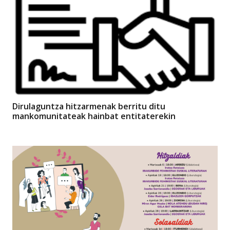
Dirulaguntza hitzarmenak berritu ditu
mankomunitateak hainbat entitaterekin