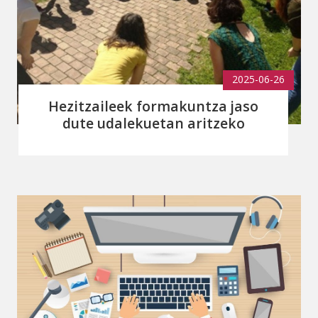
2025-06-26
Hezitzaileek formakuntza jaso
dute udalekuetan aritzeko