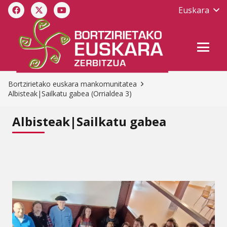
Euskara
Bortzirietako euskara mankomunitatea
Albisteak|Sailkatu gabea
(Orrialdea 3)
Albisteak|Sailkatu gabea