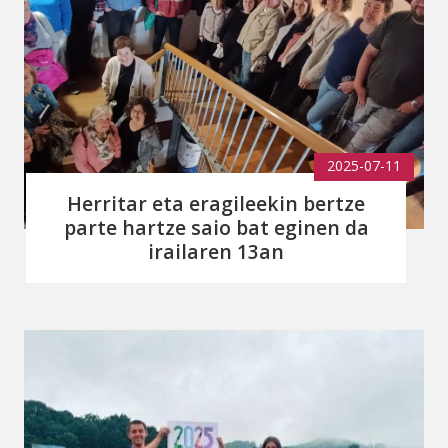
2025-07-11
Herritar eta eragileekin bertze
parte hartze saio bat eginen da
irailaren 13an