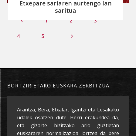
Etxepare sariaren aurtengo lan
saritua
1
2
3
4
5
BORTZIRIETAKO EUSKARA ZERBITZUA:
Arantza, Bera, Etxalar, Igantzi eta Lesakako
udalek osatzen dute. Herri erakundea da,
eta gizarte bizitzako arlo guztietan
euskararen normalizazioa lortzea da bere