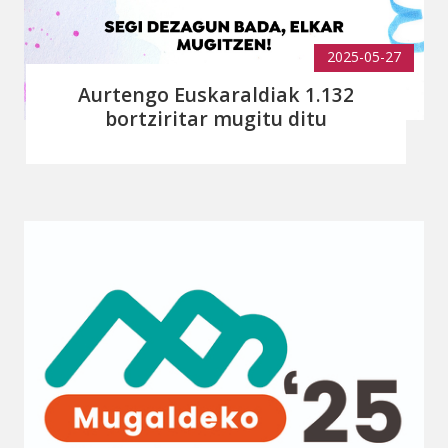
2025-05-27
Aurtengo Euskaraldiak 1.132
bortziritar mugitu ditu