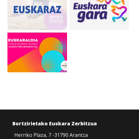
Bortzirietako Euskara Zerbitzua
Herriko Plaza, 7 -31790 Arantza