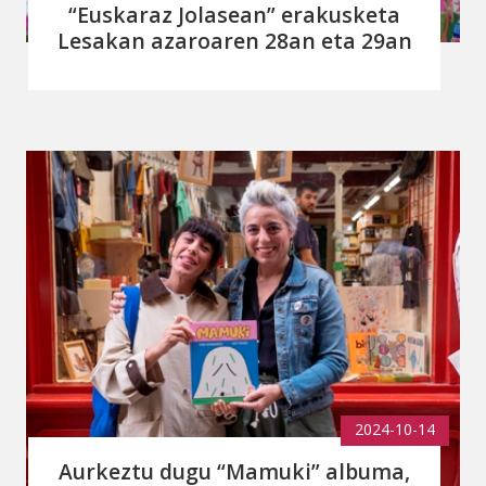
“Euskaraz Jolasean” erakusketa
Lesakan azaroaren 28an eta 29an
2024-10-14
Aurkeztu dugu “Mamuki” albuma,