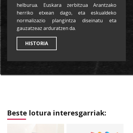
helburua. Euskara zerbitzua Arantzako
herriko etxean dago, eta eskualdeko
normalizazio plangintza diseinatu eta
gauzatzeaz arduratzen da.
HISTORIA
Beste lotura interesgarriak: