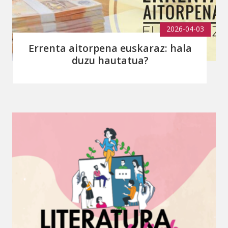
2026-04-03
Errenta aitorpena euskaraz: hala
duzu hautatua?