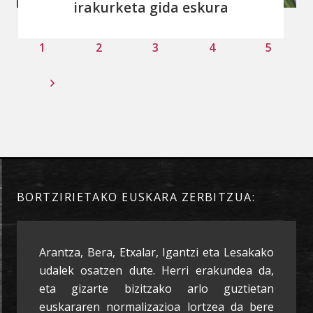
irakurketa gida eskura
1
2
3
4
5
BORTZIRIETAKO EUSKARA ZERBITZUA:
Arantza, Bera, Etxalar, Igantzi eta Lesakako
udalek osatzen dute. Herri erakundea da,
eta gizarte bizitzako arlo guztietan
euskararen normalizazioa lortzea da bere