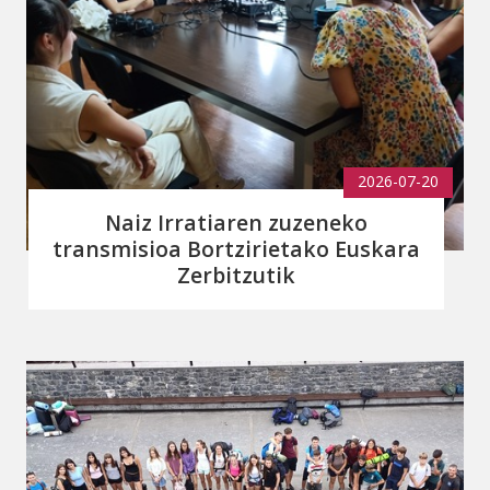
2026-07-20
Naiz Irratiaren zuzeneko
transmisioa Bortzirietako Euskara
Zerbitzutik