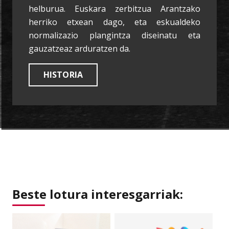
helburua. Euskara zerbitzua Arantzako
herriko etxean dago, eta eskualdeko
normalizazio plangintza diseinatu eta
gauzatzeaz arduratzen da.
HISTORIA
Beste lotura interesgarriak: