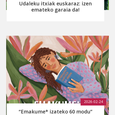
Udaleku itxiak euskaraz: izen
emateko garaia da!
2026-02-24
“Emakume* izateko 60 modu”