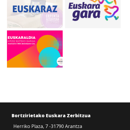
Bortzirietako Euskara Zerbitzua
Herriko Plaza, 7 -31790 Arantza