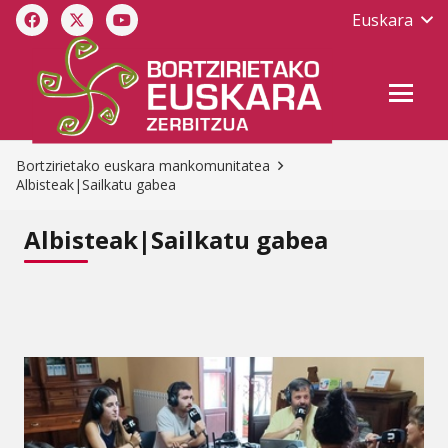
Euskara
Bortzirietako euskara mankomunitatea
Albisteak|Sailkatu gabea
Albisteak|Sailkatu gabea