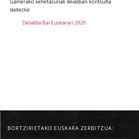
Gainerako xehetasunak deialdian kontsulta
daitezke:
Deialdia Bai Euskarari 2020
BORTZIRIETAKO EUSKARA ZERBITZUA: