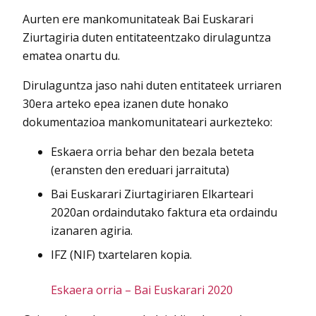
Aurten ere mankomunitateak Bai Euskarari
Ziurtagiria duten entitateentzako dirulaguntza
ematea onartu du.
Dirulaguntza jaso nahi duten entitateek urriaren
30era arteko epea izanen dute honako
dokumentazioa mankomunitateari aurkezteko:
Eskaera orria behar den bezala beteta
(eransten den ereduari jarraituta)
Bai Euskarari Ziurtagiriaren Elkarteari
2020an ordaindutako faktura eta ordaindu
izanaren agiria.
IFZ (NIF) txartelaren kopia.
Eskaera orria – Bai Euskarari 2020