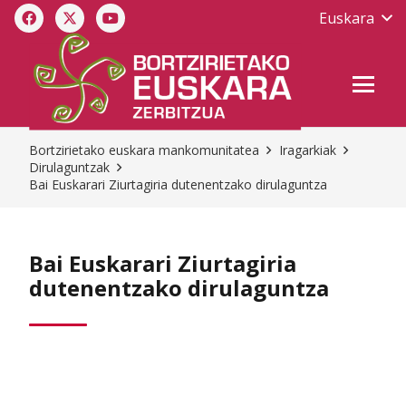
Euskara
Bortzirietako euskara mankomunitatea
Iragarkiak
Dirulaguntzak
Bai Euskarari Ziurtagiria dutenentzako dirulaguntza
Bai Euskarari Ziurtagiria
dutenentzako dirulaguntza