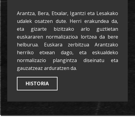
Arantza, Bera, Etxalar, Igantzi eta Lesakako
udalek osatzen dute. Herri erakundea da,
eta gizarte bizitzako arlo guztietan
euskararen normalizazioa lortzea da bere
helburua. Euskara zerbitzua Arantzako
herriko etxean dago, eta eskualdeko
normalizazio plangintza diseinatu eta
gauzatzeaz arduratzen da.
HISTORIA