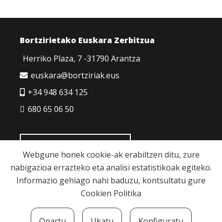
Bortzirietako Euskara Zerbitzua
Herriko Plaza, 7 -31790 Arantza
euskara@bortziriak.eus
+34 948 634 125
680 65 06 50
HARREMANETARAKO
Webgune honek cookie-ak erabiltzen ditu, zure
nabigazioa errazteko eta analisi estatistikoak egiteko.
Informazio gehiago nahi baduzu, kontsultatu gure
Cookien Politika
Cookie politika
|
Pribatutasun politika
|
Lege
Onartu
Ukatu
Konfiguratu