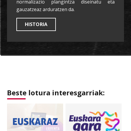
normalizazio plangintza diseinatu eta
gauzatzeaz arduratzen da.
HISTORIA
Beste lotura interesgarriak: