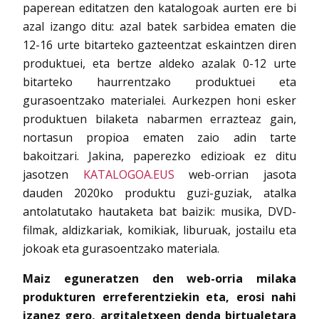
paperean editatzen den katalogoak aurten ere bi
azal izango ditu: azal batek sarbidea ematen die
12-16 urte bitarteko gazteentzat eskaintzen diren
produktuei, eta bertze aldeko azalak 0-12 urte
bitarteko haurrentzako produktuei eta
gurasoentzako materialei. Aurkezpen honi esker
produktuen bilaketa nabarmen errazteaz gain,
nortasun propioa ematen zaio adin tarte
bakoitzari. Jakina, paperezko edizioak ez ditu
jasotzen
KATALOGOA.EUS
web-orrian jasota
dauden 2020ko produktu guzi-guziak, atalka
antolatutako hautaketa bat baizik: musika, DVD-
filmak, aldizkariak, komikiak, liburuak, jostailu eta
jokoak eta gurasoentzako materiala.
Maiz eguneratzen den web-orria milaka
produkturen erreferentziekin eta, erosi nahi
izanez gero, argitaletxeen denda birtualetara