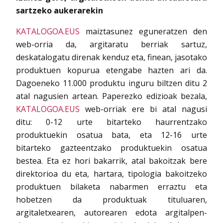
sartzeko aukerarekin
KATALOGOA.EUS
maiztasunez eguneratzen den
web-orria da, argitaratu berriak sartuz,
deskatalogatu direnak kenduz eta, finean, jasotako
produktuen kopurua etengabe hazten ari da.
Dagoeneko 11.000 produktu inguru biltzen ditu 2
atal nagusien artean. Paperezko edizioak bezala,
KATALOGOA.EUS
web-orriak ere bi atal nagusi
ditu: 0-12 urte bitarteko haurrentzako
produktuekin osatua bata, eta 12-16 urte
bitarteko gazteentzako produktuekin osatua
bestea. Eta ez hori bakarrik, atal bakoitzak bere
direktorioa du eta, hartara, tipologia bakoitzeko
produktuen bilaketa nabarmen erraztu eta
hobetzen da produktuak tituluaren,
argitaletxearen, autorearen edota argitalpen-