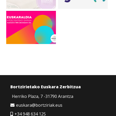
Bortzirietako Euskara Zerbitzua
Herriko Plaza, 7 -31790 Arantza
euskara@bortziriak.eus
+34 948 634 125