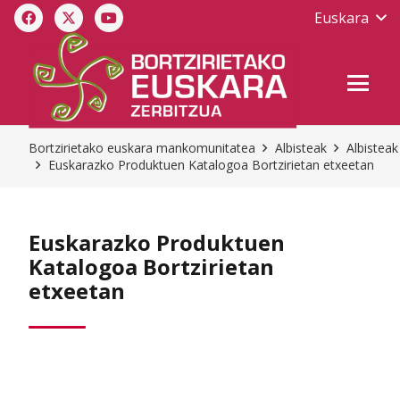
Euskara
Bortzirietako euskara mankomunitatea
Albisteak
Albisteak
Euskarazko Produktuen Katalogoa Bortzirietan etxeetan
Euskarazko Produktuen
Katalogoa Bortzirietan
etxeetan