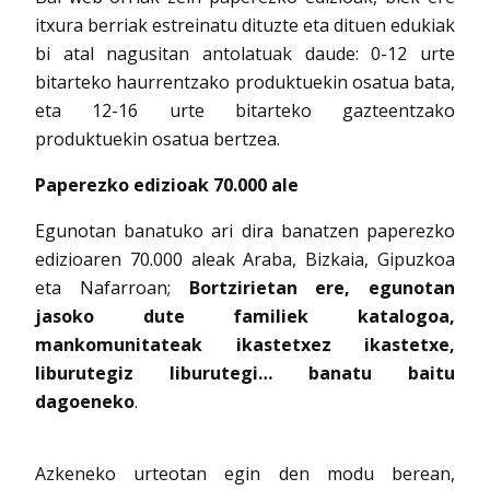
itxura berriak estreinatu dituzte eta dituen edukiak
bi atal nagusitan antolatuak daude: 0-12 urte
bitarteko haurrentzako produktuekin osatua bata,
eta 12-16 urte bitarteko gazteentzako
produktuekin osatua bertzea.
Paperezko edizioak 70.000 ale
Egunotan banatuko ari dira banatzen paperezko
edizioaren 70.000 aleak Araba, Bizkaia, Gipuzkoa
eta Nafarroan;
Bortzirietan ere, egunotan
jasoko dute familiek katalogoa,
mankomunitateak ikastetxez ikastetxe,
liburutegiz liburutegi… banatu baitu
dagoeneko
.
Azkeneko urteotan egin den modu berean,