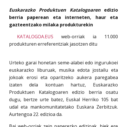
Euskarazko Produktuen Katalogoaren
edizio
berria paperean eta interneten,
haur eta
gazteentzako milaka produkturekin
KATALOGOA.EUS
web-orriak ia 11.000
produkturen erreferentziak jasotzen ditu
Urteko garai honetan seme-alabei edo ingurukoei
euskarazko liburuak, musika edota jostailu eta
jokoak erosi eta oparitzeko aukera paregabea
izaten dela kontuan hartuz, Euskarazko
Produktuen Katalogoaren edizio berria osatu
dugu, bertze urte batez, Euskal Herriko 105 bat
udal eta mankomunitatetako Euskara Zerbitzuk.
Aurtengoa 22. edizioa da.
Bai web-orriak zein paperezko edizioak, biek ere