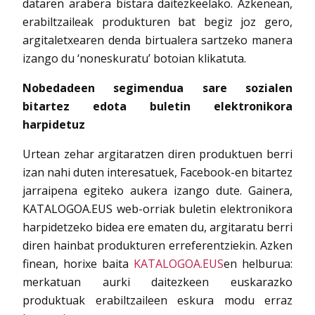
dataren arabera bistara daitezkeelako. Azkenean,
erabiltzaileak produkturen bat begiz joz gero,
argitaletxearen denda birtualera sartzeko manera
izango du ‘noneskuratu’ botoian klikatuta.
Nobedadeen segimendua sare sozialen
bitartez edota buletin elektronikora
harpidetuz
Urtean zehar argitaratzen diren produktuen berri
izan nahi duten interesatuek, Facebook-en bitartez
jarraipena egiteko aukera izango dute. Gainera,
KATALOGOA.EUS web-orriak buletin elektronikora
harpidetzeko bidea ere ematen du, argitaratu berri
diren hainbat produkturen erreferentziekin. Azken
finean, horixe baita
KATALOGOA.EUS
en helburua:
merkatuan aurki daitezkeen euskarazko
produktuak erabiltzaileen eskura modu erraz