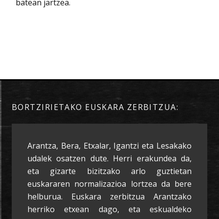
batean jartzea.
BORTZIRIETAKO EUSKARA ZERBITZUA:
Arantza, Bera, Etxalar, Igantzi eta Lesakako
udalek osatzen dute. Herri erakundea da,
eta gizarte bizitzako arlo guztietan
euskararen normalizazioa lortzea da bere
helburua. Euskara zerbitzua Arantzako
herriko etxean dago, eta eskualdeko