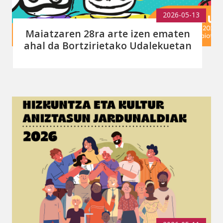
2026-05-13
Maiatzaren 28ra arte izen ematen
ahal da Bortzirietako Udalekuetan