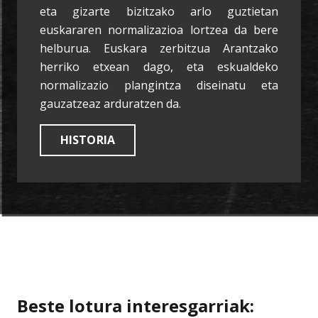
eta gizarte bizitzako arlo guztietan
euskararen normalizazioa lortzea da bere
helburua. Euskara zerbitzua Arantzako
herriko etxean dago, eta eskualdeko
normalizazio plangintza diseinatu eta
gauzatzeaz arduratzen da.
HISTORIA
Beste lotura interesgarriak: