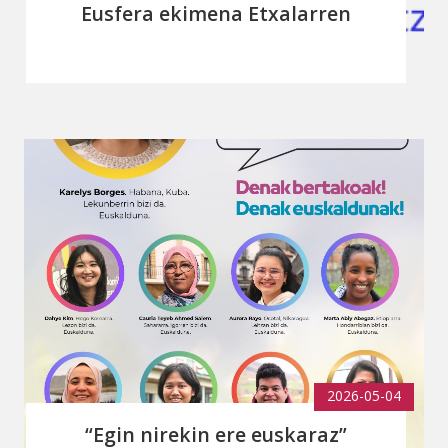
Eusfera ekimena Etxalarren
2026-05-04
“Egin nirekin ere euskaraz”