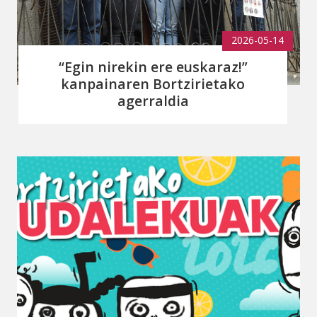
2026-05-14
“Egin nirekin ere euskaraz!”
kanpainaren Bortzirietako
agerraldia