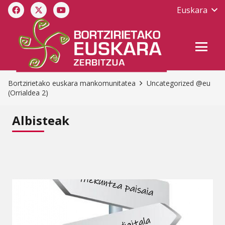
Euskara
Bortzirietako euskara mankomunitatea
Uncategorized @eu
(Orrialdea 2)
Albisteak