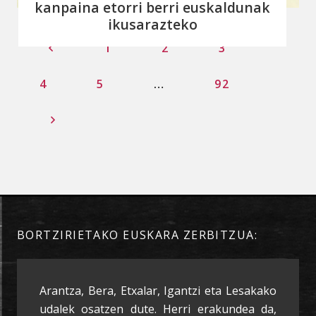
kanpaina etorri berri euskaldunak
ikusarazteko
1
2
3
4
5
…
92
BORTZIRIETAKO EUSKARA ZERBITZUA:
Arantza, Bera, Etxalar, Igantzi eta Lesakako
udalek osatzen dute. Herri erakundea da,