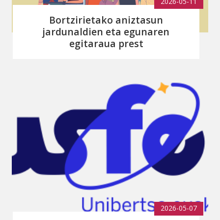
2026-05-11
Bortzirietako aniztasun
jardunaldien eta egunaren
egitaraua prest
2026-05-07